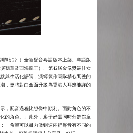
哪吒 2》）全新配音粵語版本上架。粵語版
演鶴童及西海龍王）、第42屆金像獎最佳女
幽默與生活化語調，演繹製作團隊精心調整的
熱潮，更將對白全面升級為香港人耳熟能詳的
示，配音過程比想像中順利。面對角色的不
樣化的角色。」此外，廖子妤需同時分飾鶴童
示：「希望可以盡力做到這兩把聲音有不同的