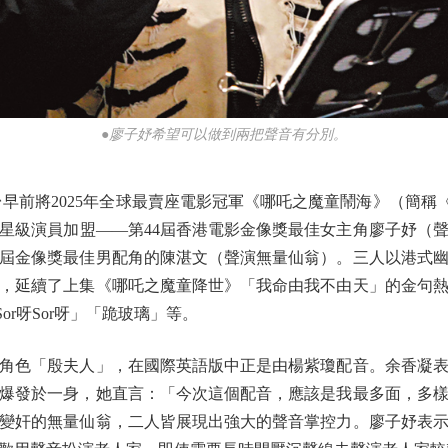
●廖子妤希望可以做到兩把聲音有分別。
早前將2025年全球最賣座電影冠軍《哪吒之魔童鬧海》（簡稱《
星級演員加盟——第44屆香港電影金像獎最佳女主角廖子妤（聲
4屆金像獎最佳男配角的陳湛文（聲演無量仙翁）。三人以港式
本，延續了上集《哪吒之魔童降世》「我命由我不由天」的金句
or呀Sor呀」「跪玻璃」等。
色「殷夫人」，在國際英語版中正是由楊紫瓊配音。余香凝表
爆發於一身，她直言：「今次這個配音，應該是我最多面，多
變奸的無量仙翁，二人皆展現出強大的聲音掌控力。廖子妤表