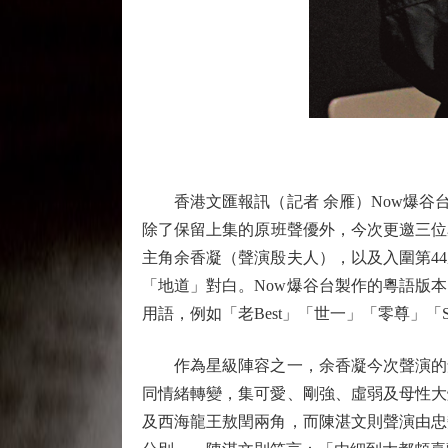
香港文匯報訊（記者 余雁）Now爆谷台
除了保留上集的原班聲優外，今次更邀三位
主角余香凝（聲演殷夫人），以及入圍第4
「地道」對白。Now爆谷台製作的粵語版
用語，例如「老Best」「世一」「零尊」「S
作為星級陣容之一，余香凝今次聲演的角
同情緒轉變，集可愛、剛強、虛弱及母性大
及西海龍王敖閏兩角，而陳湛文則聲演由忠