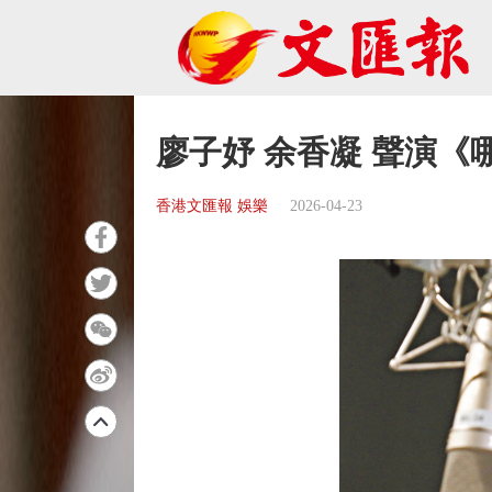
廖子妤 余香凝 聲演《
香港文匯報 娛樂
2026-04-23