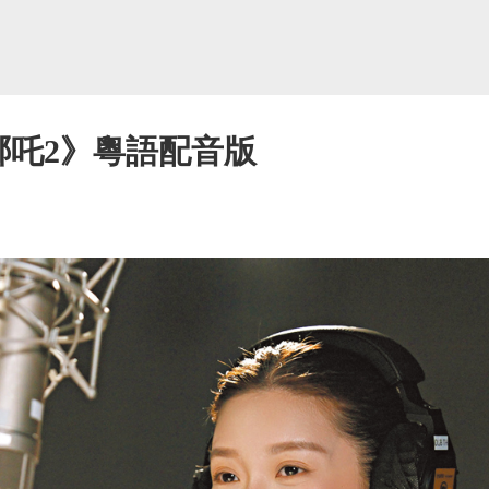
哪吒2》粵語配音版