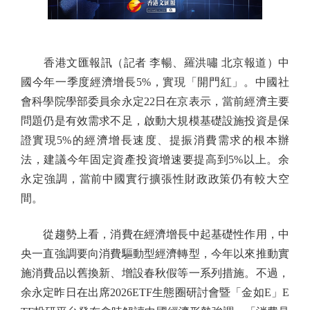
香港文匯報訊（記者 李暢、羅洪嘯 北京報道）中
國今年一季度經濟增長5%，實現「開門紅」。中國社
會科學院學部委員余永定22日在京表示，當前經濟主要
問題仍是有效需求不足，啟動大規模基礎設施投資是保
證實現5%的經濟增長速度、提振消費需求的根本辦
法，建議今年固定資產投資增速要提高到5%以上。余
永定強調，當前中國實行擴張性財政政策仍有較大空
間。
從趨勢上看，消費在經濟增長中起基礎性作用，中
央一直強調要向消費驅動型經濟轉型，今年以來推動實
施消費品以舊換新、增設春秋假等一系列措施。不過，
余永定昨日在出席2026ETF生態圈研討會暨「金如E」E