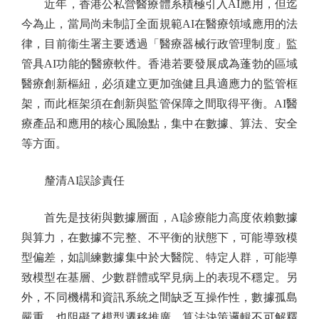
近年，香港公私營醫療體系積極引入AI應用，但迄
今為止，當局尚未制訂全面規範AI在醫療領域應用的法
律，目前衞生署主要透過「醫療器械行政管理制度」監
管具AI功能的醫療軟件。香港若要發展成為蓬勃的區域
醫療創新樞紐，必須建立更加強健且具適應力的監管框
架，而此框架須在創新與監管保障之間取得平衡。AI醫
療產品和應用的核心風險點，集中在數據、算法、安全
等方面。
釐清AI誤診責任
首先是技術與數據層面，AI診療能力高度依賴數據
與算力，在數據不完整、不平衡的狀態下，可能導致模
型偏差，如訓練數據集中於大醫院、特定人群，可能導
致模型在基層、少數群體或罕見病上的表現不穩定。另
外，不同機構和資訊系統之間缺乏互操作性，數據孤島
嚴重，也阻礙了模型遷移推廣。算法決策邏輯不可解釋