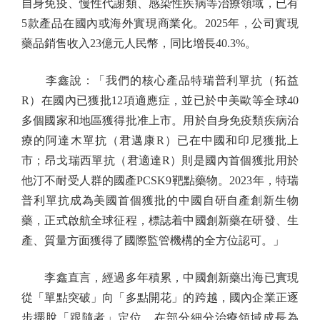
自身免疫、慢性代謝類、感染性疾病等治療領域，已有
5款產品在國內或海外實現商業化。2025年，公司實現
藥品銷售收入23億元人民幣，同比增長40.3%。
李鑫說：「我們的核心產品特瑞普利單抗（拓益
R）在國內已獲批12項適應症，並已於中美歐等全球40
多個國家和地區獲得批准上市。用於自身免疫類疾病治
療的阿達木單抗（君邁康R）已在中國和印尼獲批上
市；昂戈瑞西單抗（君適達R）則是國內首個獲批用於
他汀不耐受人群的國產PCSK9靶點藥物。2023年，特瑞
普利單抗成為美國首個獲批的中國自研自產創新生物
藥，正式啟航全球征程，標誌着中國創新藥在研發、生
產、質量方面獲得了國際監管機構的全方位認可。」
李鑫直言，經過多年積累，中國創新藥出海已實現
從「單點突破」向「多點開花」的跨越，國內企業正逐
步擺脫「跟隨者」定位，在部分細分治療領域成長為