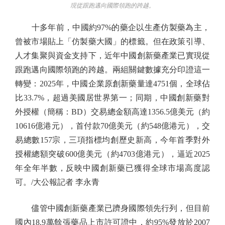
現從跟跑邁向國際領跑的跨越。
十多年前，中國約97%的藥企以生產仿製藥為主，
曾被市場貼上「仿製藥大國」的標籤。但在政策引導、
人才集聚與資金支持下，近年中國創新藥產業已實現從
跟跑邁向國際領跑的跨越。兩組關鍵數據充分印證這一
轉變：2025年，中國企業原創新藥量達4751個，全球佔
比33.7%，超過美國居世界第一；同期，中國創新藥對
外授權（簡稱：BD）交易總金額高達1356.5億美元（約
10616億港元），首付款70億美元（約548億港元），交
易總數157宗，三項指標均創歷史新高，今年首季對外
授權總額突破600億美元（約4703億港元），逼近2025
年全年半數，反映中國創新藥已獲得全球市場高度認
可。/大公報記者 李永青
儘管中國創新藥產業已躋身國際領先行列，但目前
國內18.9萬餘張藥品上市許可證中，約95%發放於2007