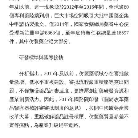
年及以前。這一現象源於2012年至2016年間，全球逾60
個專利藥陸續到期，巨大市場空間吸引大批中國藥企集
中申請仿製批文。僅2014年，國家食藥總局藥審中心便
受理新註冊申請8868個，至年底待審任務總量達18597
件，其中仿製藥佔絕大部分。
研發標準與國際接軌
分析指出，2015年及以前，仿製藥領域存在審批數
量激增、低水平重複建設、審批流程嚴重積壓等突出問
題，不僅拖慢藥品評審速度，更擠壓創新藥研發資源和
產業創新活力。因此，2015年國務院印發《關於改革藥
品醫療器械評審審批制度的意見》，拉開中國醫藥產業
改革大幕，重點破解藥品註冊積壓、仿製藥質量參差不
齊等痛點，為產業升級鋪平道路。