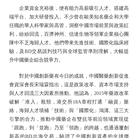
企業資金充裕後，便有能力高薪吸引人才、搭建高
端平台、加大研發投入。不少曾在歐美知名藥企和大學
任職的華人科學家與高管，洞察中國市場前景與政策紅
利，紛紛回流，百濟神州、信達生物等領軍企業核心團
隊中不乏海歸人才。他們帶來先進技術、國際化臨床經
驗，及BD交易談判技巧與全球監管準則理解，大幅提
升中國藥企綜合競爭力。
對於中國創新藥有今日的成就，中國醫藥創新促進
會資深會長宋瑞霖指出，這是政策改革、資本市場支持
與人才回流三大因素所推動。他認為，2015年藥政改革
破解「准入」瓶頸，港交所18A章程打通「融資」脈
絡，海歸人才填補「技術」與「國際化」鴻溝。這三大
引擎的合力，推動中國藥企在雙抗等前沿領域實現從
「跟跑」到「並跑」乃至「領跑」的跨越，也通過屢創
新高的BD出海交易，驗證了中國創新資產的全球價