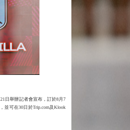
。
1日舉辦記者會宣布，訂於8月7
0日於Trip.com及Klook