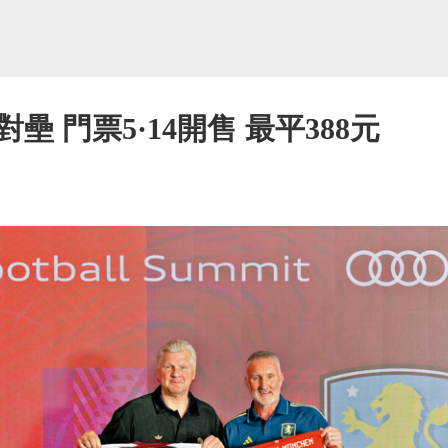
壘 門票5·14開售 最平388元