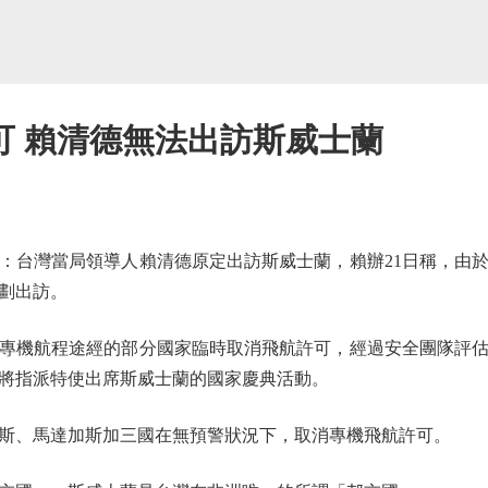
可 賴清德無法出訪斯威士蘭
台灣當局領導人賴清德原定出訪斯威士蘭，賴辦21日稱，由於
劃出訪。
專機航程途經的部分國家臨時取消飛航許可，經過安全團隊評估
將指派特使出席斯威士蘭的國家慶典活動。
、馬達加斯加三國在無預警狀況下，取消專機飛航許可。