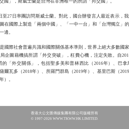
交國」，斯威士蘭是台灣在非洲唯一的所謂「邦交國」。
至27日率團訪問斯威士蘭。對此，國台辦發言人最近表示，
圖在國際上製造「兩個中國」、「一中一台」和「台灣獨立」
一邊。
國際社會普遍共識和國際關係基本準則，世界上絕大多數國家
局企圖藉機搞所謂「外交突破」，枉費心機，注定失敗。自201
的「外交關係」，包括聖多美和普林西比（2016年）、巴拿馬（
薩爾瓦多（2018年）、所羅門群島（2019年）、基里巴斯（201
4年）。
香港大公文匯傳媒集團有限公司版權所有
© 1997-2026 WWW.TKWW.HK LIMITED.