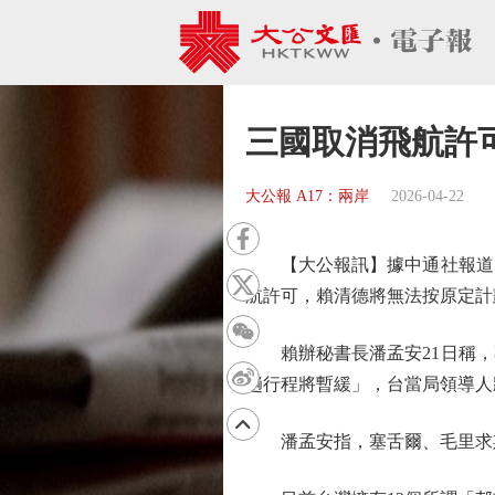
三國取消飛航許
大公報 A17：兩岸
2026-04-22
【大公報訊】據中通社報道：
航許可，賴清德將無法按原定計
賴辦秘書長潘孟安21日稱，
趟行程將暫緩」，台當局領導人
潘孟安指，塞舌爾、毛里求斯