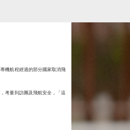
專機航程經過的部分國家取消飛
，考量到訪團及飛航安全，「這