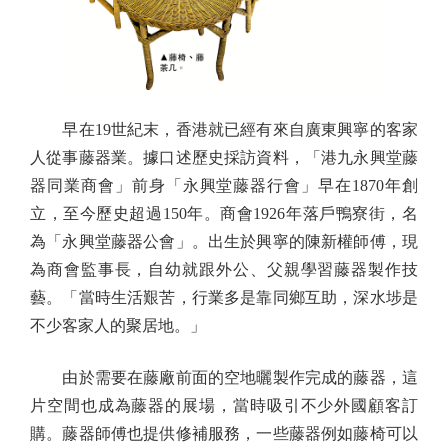
早在19世紀末，香港就已經有來自廣東興寧的客家
人從事藤器業。據口述歷史採訪資料，「港九永興堂藤
器同業商會」前身「永興堂藤器行會」早在1870年創
立，至今歷史超過150年。商會1926年落戶鴨寮街，名
為「永興堂藤器公會」。出生於興寧的陳新權師傅，現
為商會監事長，自幼就跟外公、父親學習藤器製作技
藝。「當時生活艱苦，行業多是靠同鄉互助，深水埗是
不少客家人的聚居地。」
由於需要在藤廠前面的空地曬製作完成的藤器，這
片空間也成為藤器的展場，當時吸引不少外國顧客訂
購。藤器師傅也提供修補服務，一些藤器例如藤椅可以