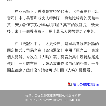
在莫言筆下，香港是富裕的代表。《牛黃差點引出
官司》中，吳晉和老丈人得到了一塊無比珍貴的天然牛
黃，安排誰來買以推動故事呢？莫言的設計是：幾天
後，來了一個香港商人，用十萬元人民幣買走了牛黃。
在《史記》中，「太史公曰」是司馬遷發表評論的
固定格式，司馬光在《資治通鑒》中用「臣光曰」表達
個人見解。今次在《人吶》裏，莫言於其中幾篇結尾處
使用「一斗閣主曰」，來給故事作出自己的評價。一斗
閣主都說了些什麼？讀者可以打開《人吶》慢慢看。
讀大公報PDF版面
香港大公文匯傳媒集團有限公司版權所有
© 1997-2026 WWW.TKWW.HK LIMITED.