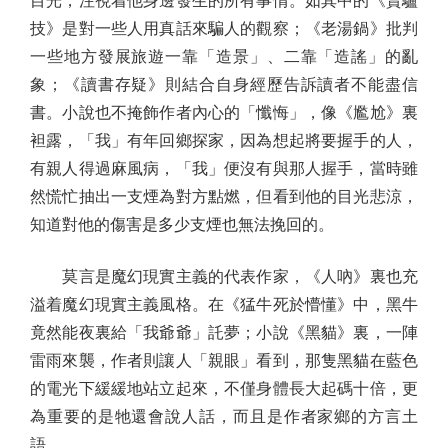
目光，注視着他身邊發生的所有事情。如其中的《賣驢
技》是對一些人用真話來騙人的觀察；《老湯鍋》批判
一些地方發展旅遊一靠「造景」、二靠「造謠」的亂
象；《讀書存疑》則結合自身經歷告訴讀者不能盡信
書。小說也不掩飾作者內心的「懺悔」，像《尷尬》裏
袒露，「我」有年回鄉探家，因為想起將要握手的人，
有親人得過麻風病，「我」便沒有與那人握手，當時雖
然慌忙抽出一支煙為對方點燃，但看到他的目光悲涼，
知道對他的傷害是多少支煙也無法挽回的。
莫言是魔幻現實主義的代表作家，《人吶》裏也充
溢着魔幻現實主義風格。在《猛牛死於懵懂》中，黑牛
竟然能夜裏給「我爺爺」託夢；小說《黑貓》裏，一陣
雷雨來襲，作者則讓人「親眼」看到，那隻黑貓在藍色
的電光下緩緩地站立起來，不僅身體長大起碼十倍，更
為重要的是牠還會說人話，而且是作者家鄉的方言土
語。