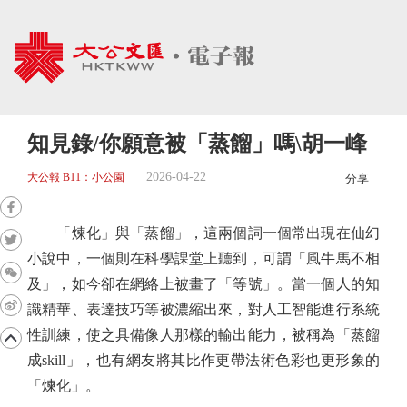
知見錄/你願意被「蒸餾」嗎\胡一峰
2026-04-22
大公報 B11：小公園
分享
「煉化」與「蒸餾」，這兩個詞一個常出現在仙幻
小說中，一個則在科學課堂上聽到，可謂「風牛馬不相
及」，如今卻在網絡上被畫了「等號」。當一個人的知
識精華、表達技巧等被濃縮出來，對人工智能進行系統
性訓練，使之具備像人那樣的輸出能力，被稱為「蒸餾
成skill」，也有網友將其比作更帶法術色彩也更形象的
「煉化」。