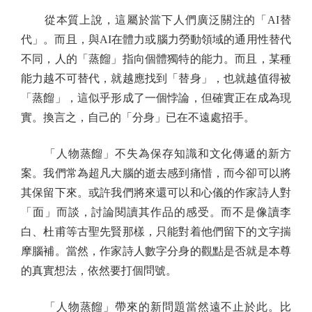
從本質上說，這屬於當下人們廣泛關注的「AI替
代」。而且，與AI在體力或腦力勞動領域的通用性替代
不同，人的「蒸餾」指向個體獨特的能力。而且，某種
能力越不可替代，就越應找到「替身」，也就越值得被
「蒸餾」，這似乎形成了一個悖論，但確實正在成為現
實。換言之，自己的「分身」已在不遠處招手。
「人物蒸餾」不失為保存知識和文化傳遞的新方
案。我們常為超凡大腦的逝去感到痛惜，而今卻可以將
其保留下來。或許我們將來還可以和心儀的作家詩人對
「面」而談，討論閱讀其作品的感受。而不是像讀李
白、杜甫等古聖先賢那樣，只能對着他們留下的文字揣
摩腦補。當然，作家詩人數字分身的觀點是否就是本尊
的真實想法，依然要打個問號。
「人物蒸餾」帶來的新問題當然遠不止於此。比