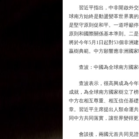
習近平指出，中非開啟外交關
球南方始終是動盪變革世界裏的
是堅守原則促和平。一道呼籲停
原則和國際關係基本準則。二是
將於今年5月1日起對53個非
贏樹典範。中方願響應非洲國家
查波：中國為全球南方國家
查波表示，很高興成為今年首
成就，為全球南方國家樹立了榜
中方在相互尊重、相互信任基礎
章。習近平主席提出人類命運共
同中方共同落實，讓世界變得更
會談後，兩國元首共同見證簽