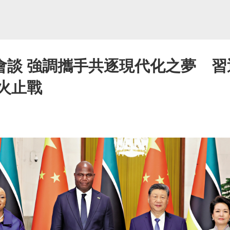
會談 強調攜手共逐現代化之夢 習
火止戰