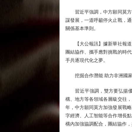
習近平強調，中方願同莫方攜
謀發展，一道呼籲停火止戰，通
關係基本準則。
【大公報訊】據新華社報道：
團結協作、攜手應對挑戰的時代
手共逐現代化之夢。
挖掘合作潛能 助力非洲國家
習近平強調，雙方要弘揚優良
構、地方等各領域各層級交往，
年，中方願同莫方加強發展戰略
字經濟、人工智能等合作增長點
構內加強協調配合，團結協作，