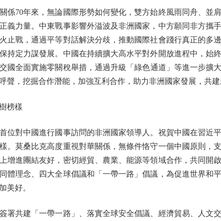
係70年來，無論國際形勢如何變化，雙方始終風雨同舟、並肩
正義力量。中東戰事影響外溢波及非洲國家，中方願同非方攜
火止戰，通過平等對話解決分歧，推動國際社會踐行真正的多
保持定力謀發展。中國在持續擴大高水平對外開放進程中，始
洲建交國全面實施零關稅舉措，通過升級「綠色通道」等進一步擴
呼聲，挖掘合作潛能，加強互利合作，助力非洲國家發展，共建
樹榜樣
位對中國進行國事訪問的非洲國家領導人。祝賀中國在習近平
樣。莫桑比克高度重視對華關係，無條件恪守一個中國原則，
上增進團結友好，密切經貿、農業、能源等領域合作，共同開
同體理念、四大全球倡議和「一帶一路」倡議，為促進世界和
加美好。
署共建「一帶一路」、落實全球安全倡議、經濟貿易、人文交