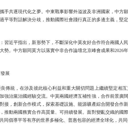
手共逐現代化之夢。中東戰事影響外溢波及非洲國家，中方願
過平等對話解決分歧，推動國際社會踐行真正的多邊主義，堅
習近平指出，新形勢下，不斷深化中莫友好合作符合兩國人民
大勢。中方願同莫方以落實中非合作論壇北京峰會成果和2026
發展
傳統，在涉及彼此核心利益和重大關切問題上繼續堅定相互
加強治黨治國經驗交流。中莫兩國經濟互補性強，合作前景廣
對接，創新合作模式，探索基礎設施、能源礦產綜合開發合作
，推動兩國務實合作高質量、可持續發展。面對變亂交織的國
共同倡導平等有序的世界多極化、普惠包容的經濟全球化，共同