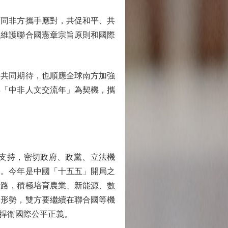
同非方攜手應對，共促和平、共
定維護聯合國憲章宗旨原則和國際
共同期待，也順應全球南方加強
年「中非人文交流年」為契機，攜
支持，密切政府、政黨、立法機
闊。今年是中國「十五五」開局之
新路，積極培育農業、新能源、數
際形勢，雙方要繼續在聯合國等機
捍衛國際公平正義。