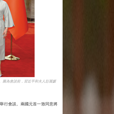
。圖為會談前，習近平和夫人彭麗媛
舉行會談。兩國元首一致同意將