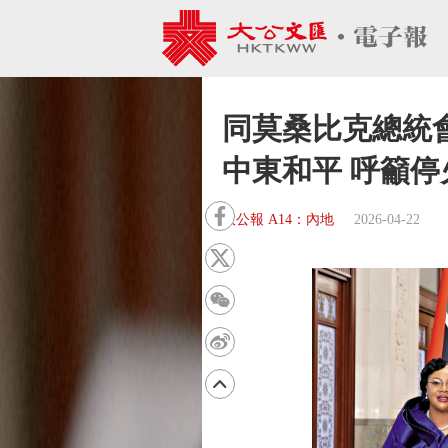
同莫桑比克總統
中東和平 呼籲停
大公報 A14：內地
2026-04-22