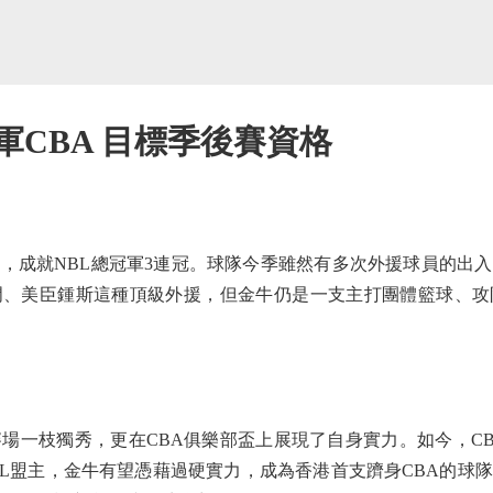
軍CBA 目標季後賽資格
成就NBL總冠軍3連冠。球隊今季雖然有多次外援球員的出入
門、美臣鍾斯這種頂級外援，但金牛仍是一支主打團體籃球、攻
一枝獨秀，更在CBA俱樂部盃上展現了自身實力。如今，CB
BL盟主，金牛有望憑藉過硬實力，成為香港首支躋身CBA的球