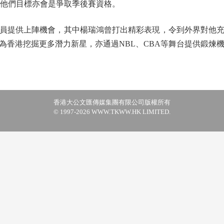
，他們目標亦會是爭取季後賽資格。
提供上陣機會，其中楊瑞鴻曾打出精彩表現，令到外界對他充
為香港挖掘更多潛力新星，亦通過NBL、CBA等舞台提供鍛煉機
香港大公文匯傳媒集團有限公司版權所有
© 1997-2026 WWW.TKWW.HK LIMITED.