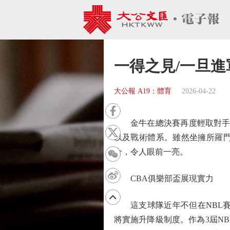
一得之見/一旦進
大公報 A19：體育
2026-04-22
金牛在總決賽再度輕取對手，
以及戰術體系。雖然坐擁所羅
合，令人眼前一亮。
CBA俱樂部盃展現實力
這支球隊近年不但在NBL賽場
將實施升降級制度。作為3屆N