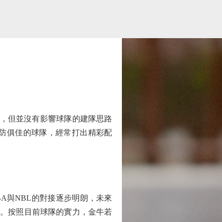
，但並沒有影響球隊的建隊思路
防俱佳的球隊，經常打出精彩配
A與NBL的對接逐步明朗，未來
隊。按照目前球隊的實力，金牛若