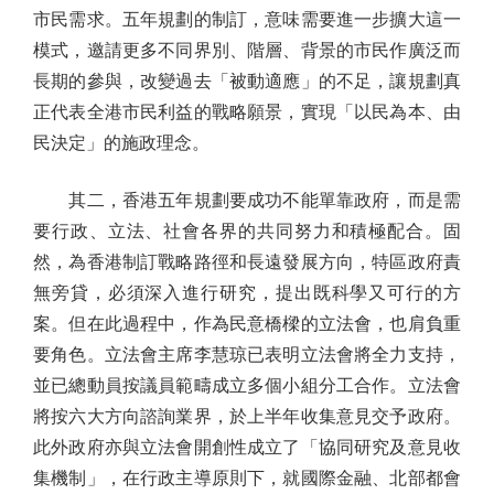
市民需求。五年規劃的制訂，意味需要進一步擴大這一
模式，邀請更多不同界別、階層、背景的市民作廣泛而
長期的參與，改變過去「被動適應」的不足，讓規劃真
正代表全港市民利益的戰略願景，實現「以民為本、由
民決定」的施政理念。
其二，香港五年規劃要成功不能單靠政府，而是需
要行政、立法、社會各界的共同努力和積極配合。固
然，為香港制訂戰略路徑和長遠發展方向，特區政府責
無旁貸，必須深入進行研究，提出既科學又可行的方
案。但在此過程中，作為民意橋樑的立法會，也肩負重
要角色。立法會主席李慧琼已表明立法會將全力支持，
並已總動員按議員範疇成立多個小組分工合作。立法會
將按六大方向諮詢業界，於上半年收集意見交予政府。
此外政府亦與立法會開創性成立了「協同研究及意見收
集機制」，在行政主導原則下，就國際金融、北部都會