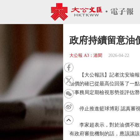
政府持續留意油
大公報 A3：港聞
2026-04-22
【大公報訊】記者沈安瑜報道
油價的確已從最高位回落了一點
年事務局定期檢視形勢並評估潛
停止推進籃球博彩 認真審視
李家超表示，對於油價不敢抱
有政府審批機制的話，應該讓該