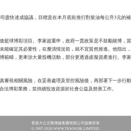
盡快達成協議，目標是在本月底前推行對柴油每公升3元的補
籃球博彩項目。李家超重申，政府一貫政策是不鼓勵賭博，當
未能確定其必要性，在釐清情況前，就不宜貿然推進。他指出
博範疇，更牽涉大量投機活動，部分更透過虛擬資產進行。李
審視相關風險，在妥善處理及管控風險後，再部署下一步行動
合法博彩業務，並持續投放資源於社會公益及慈善工作。
香港大公文匯傳媒集團有限公司版權所有
© 1997-2026 WWW.TKWW.HK LIMITED.