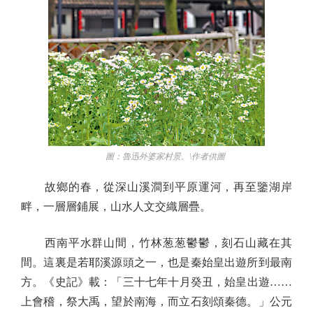
圖：魯迅外婆家村景。\作者供圖
故鄉的春，從深山溪澗到平原運河，再至鑒湖岸
畔，一層層鋪展，山水人文交織層疊。
西南平水群山間，竹林葱葱鬱鬱，刻石山藏在其
間。這裏是若耶溪源頭之一，也是秦始皇出遊所到最南
方。《史記》載：「三十七年十月癸丑，始皇出遊……
上會稽，祭大禹，望於南海，而立石刻頌秦德。」公元