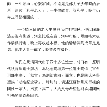
師，一生熱血，心繫家國。不遠處是邵力子少年時的居
所，這位「和平老人」，一生倡教育、謀和平，晚年仍
奔走呼籲祖國統一。
一位騎三輪的老人主動與我們打招呼。他說陶堰
過去沒有街道，河道比現在寬，河中行船，兩頭搭木板
作橋供行走，晚上再收起木板。他的爺爺與陶成章是兄
弟。他本人九十歲了，晚輩多在國外。
陶氏在明清兩代出了四十多位進士，村口有一座明
代秋官里進士牌坊，為紀念陶堰第一位進士陶懌（官至
刑部主事，「秋官」為刑部古稱）而立，也是陶氏科舉
望族「功名紀念碑」。牌坊前，偶遇江蘇徐州來尋祖的
陶姓一家人。男孩上高二，大約父母希望他能承繼陶氏
祖先的學霸基因吧。