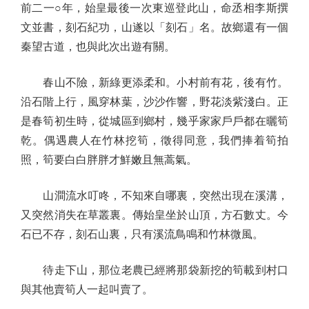
前二一○年，始皇最後一次東巡登此山，命丞相李斯撰
文並書，刻石紀功，山遂以「刻石」名。故鄉還有一個
秦望古道，也與此次出遊有關。
春山不險，新綠更添柔和。小村前有花，後有竹。
沿石階上行，風穿林葉，沙沙作響，野花淡紫淺白。正
是春筍初生時，從城區到鄉村，幾乎家家戶戶都在曬筍
乾。偶遇農人在竹林挖筍，徵得同意，我們捧着筍拍
照，筍要白白胖胖才鮮嫩且無蒿氣。
山澗流水叮咚，不知來自哪裏，突然出現在溪溝，
又突然消失在草叢裏。傳始皇坐於山頂，方石數丈。今
石已不存，刻石山裏，只有溪流鳥鳴和竹林微風。
待走下山，那位老農已經將那袋新挖的筍載到村口
與其他賣筍人一起叫賣了。