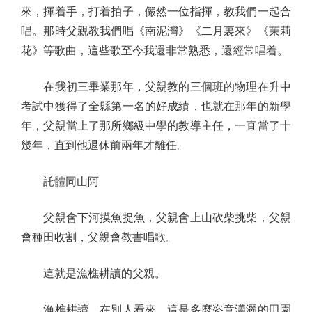
來，揮着手，打着拍子，儼然一位指揮，教我們一起合
唱。那時父親教我們唱《南泥灣》《二月裏來》《茉莉
花》等歌曲，這些歌至今我還非常熟悉，還經常唱着。
在我初三畢業那年，父親教的三個班的物理在升中
考試中獲得了全縣第一名的好成績，也就在那年的新學
年，父親當上了那所鄉級中學的教導主任，一直當了十
幾年，直到他退休前兩年才離任。
託體同山阿
父親會下河摸魚捉魚，父親會上山砍柴挑柴，父親
會種田收割，父親會教書唱歌。
這就是漁樵耕讀的父親。
漁樵耕讀，在別人看來，這是多麼恣意瀟灑的田園