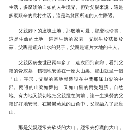
生活，多麼淡泊自如的人生境界。但對父親來說，這是
多麼艱辛的農村生活，這是為貧困所迫的人生際遇。
父親腳下的這塊土地，那麼地可愛，那麼地珍貴，
這是生命的土地，這是生活的家園，父親生於茲長於
茲，父親是這方山水的兒子，父親是這片大地的主人。
父親因病去世已兩年多了，這次回到家鄉，看到父
親的骨灰墓，穩穩地安落在一座大山裏。那山就呈一個
「山」字形，父親的墓地就造設在中間那條山梁的中
部。兩邊的山梁如懷抱，又如山鷹的兩隻翅膀，自然
地、有力地又親切地把父親攬在胸前，讓一生操勞的父
親好好地安息。在鬱鬱葱葱的山色中，父親融入了那座
山。
那是父親經常去砍柴的大山，經常去狩獵的大山，