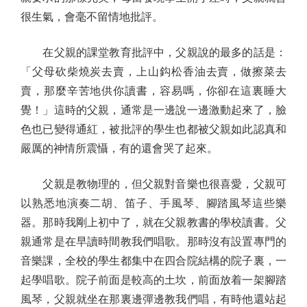
很生氣，會毫不留情地批評。
在父親的課堂教育批評中，父親說的最多的話是：
「父母砍柴燒炭去賣，上山鈎松香油去賣，做擦菜去
賣，那麼辛苦地供你讀書，容易嗎，你卻在這裏睡大
覺！」這時的父親，通常是一邊說一邊激動起來了，臉
色也已變得通紅，被批評的學生也都被父親如此認真和
嚴厲的神情所震懾，有的還會哭了起來。
父親是教物理的，但父親對音樂也很喜愛，父親可
以熟悉地演奏二胡、笛子、手風琴、腳踏風琴這些樂
器。那時我剛上初中了，就在父親教書的學校讀書。父
親通常是在早讀時間教我們唱歌。那時沒有設置專門的
音樂課，全校的學生都集中在四合院結構的院子裏，一
起學唱歌。院子前面是較高的土坎，前面放着一架腳踏
風琴，父親就坐在那裏邊彈邊教我們唱，有時他還站起