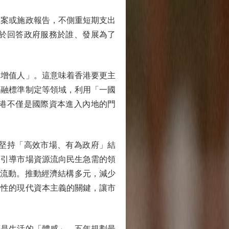
案或施政報告，不側重短期支出
於回答政府服務於誰、發展為了
增值人」。這意味着香港要更主
金融標準制定等領域，利用「一國
港不僅是國際資本進入內地的門
堅持「高效市場、有為政府」結
去引導市場資源流向民生急需的領
會流動。推動經濟結構多元，減少
平性的現代資本主義的關鍵，讓市
是生活的「體感」，五年規劃最