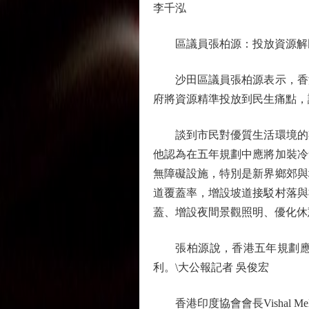
李千泓
區議員張柏源：投放資源解
沙田區議員張柏源表示，香港
府將資源精準投放到民生痛點，
談到市民對優質生活環境的期
他認為在五年規劃中應將加裝冷
無障礙設施，特別是新界鄉郊與
道覆蓋率，增設坡道接駁村落與
蓋、增設夜間景觀照明、優化休
張柏源說，香港五年規劃應是
利。\大公報記者 吳俊宏
香港印度協會會長Vishal Me