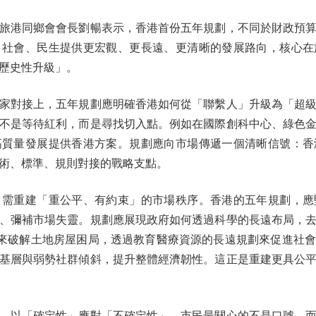
港同鄉會會長劉暢表示，香港首份五年規劃，不同於財政預算
、社會、民生提供更宏觀、更長遠、更清晰的發展路向，核心在
歷史性升級」。
對接上，五年規劃應明確香港如何從「聯繫人」升級為「超級
不是等待紅利，而是尋找切入點。例如在國際創科中心、綠色
高質量發展提供香港方案。規劃應向市場傳遞一個清晰信號：香
術、標準、規則對接的戰略支點。
重建「重公平、有約束」的市場秩序。香港的五年規劃，應
、彌補市場失靈。規劃應展現政府如何透過科學的長遠布局，
來破解土地房屋困局，透過教育醫療資源的長遠規劃來促進社
基層與弱勢社群傾斜，提升整體經濟韌性。這正是重建更具公
以「確定性」應對「不確定性」。市民最關心的不是口號，而