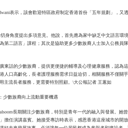
Melwani表示，該會歡迎特區政府制定香港首份「五年規劃」，
少數族裔的切身角度提出多項意見。他說，首先應為家中缺乏中文語言
為第二語言」課程；其次是協助更多少數族裔人士加入公務員
東話的少數族裔，提供更便捷的輔導及心理健康服務，認為這
港人口高齡化，長者護理服務需求日益迫切，相關服務不僅關
用主流長者服務，更需要特別照顧。\大公報記者 王蕙如
om：少數族裔向上流動重要機遇
alsoom長期關注少數族裔，特別是青年一代的融入與發展。
」擔任演講嘉賓。她接受專訪時表示，感恩香港這座城市的開
講好未來發展故事，必須讓每一位居民都成為參與者和建設者，