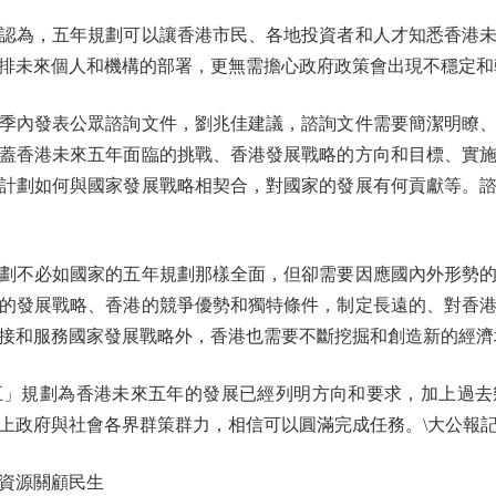
為，五年規劃可以讓香港市民、各地投資者和人才知悉香港未
排未來個人和機構的部署，更無需擔心政府政策會出現不穩定和
內發表公眾諮詢文件，劉兆佳建議，諮詢文件需要簡潔明瞭、
蓋香港未來五年面臨的挑戰、香港發展戰略的方向和目標、實
計劃如何與國家發展戰略相契合，對國家的發展有何貢獻等。
不必如國家的五年規劃那樣全面，但卻需要因應國內外形勢的
的發展戰略、香港的競爭優勢和獨特條件，制定長遠的、對香
接和服務國家發展戰略外，香港也需要不斷挖掘和創造新的經濟
規劃為香港未來五年的發展已經列明方向和要求，加上過去
上政府與社會各界群策群力，相信可以圓滿完成任務。\大公報記
資源關顧民生