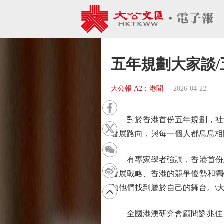
五年規劃大家談
大公報 A2：港聞
2026-04-22
對於香港首份五年規劃，社會
發展路向，與每一個人都息息相
有專家學者強調，香港首份五
發展戰略、香港的競爭優勢和獨
助他們找到屬於自己的舞台。\
全國港澳研究會顧問劉兆佳