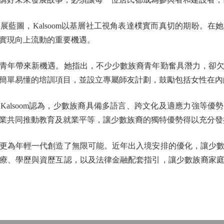
圖，Kalsoom以基層社工視角表達樸實而真切的期盼。在
實現向上流動的重要機遇。
年帶來新機遇。她指出，不少少數族裔青年勤奮具潛力，卻欠
簡單易懂的培訓項目，並設立專屬師友計劃，鼓勵包括女性在內
lsoom認為，少數族裔具備多語言、跨文化及適應力強等優
業共同推動教育及就業平等，讓少數族裔的獨特優勢得以充分發
為年輕一代創造了無限可能。近年出入境安排的優化，讓少數
療、學歷與資歷互認，以及法律金融配套指引，讓少數族裔家