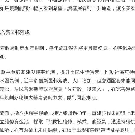
如果規劃能讓年輕人看到希望，讓基層看到上升通道，讓企業
合新屋邨落成
政府制定五年規劃，每年施政報告將更具體務實，並轉化為清晰
進。
中兼顧基建與樓宇維護，提升市民生活質素，推動社區可持
水圍為例，近年多個新屋邨落成、人口增加，但交通配套未能
需求。居民普遍期望政府落實「先建設、後遷入」，在完善道
年規劃亦應加大基建規劃力度，做到同步推進。
題，指不少樓宇樓齡已接近或超過40年，重建步伐未能追上老
立維修資金池，採取「預防性維修」模式。他認為，透過持續
風險，亦有助業主未雨綢繆，在樓宇出現初期問題時及早處理，