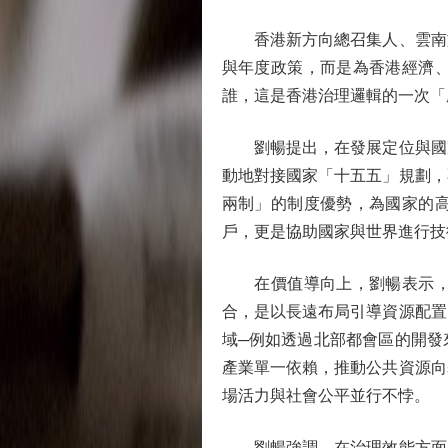
香港新方向總召集人、雲南旅
與年度政策，而是為香港經濟
誰，這是香港治理邏輯的一次「
劉暢提出，在發展定位與國家
動地對接國家「十五五」規劃，
兩制」的制度優勢，為國家的
戶，更是協助國家與世界進行技
在價值導向上，劉暢表示，需
合，是以長遠布局引導資源配置
域─例如透過北部都會區的開發
產業單一依賴，推動公共資源向
場活力與社會公平並行不悖。
劉暢強調，在治理效能方面，