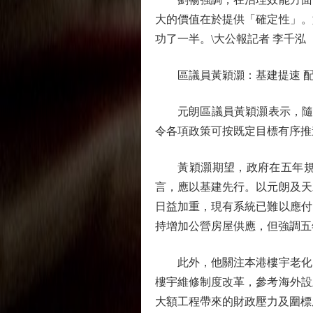
大的價值在於提供「確定性」。
功了一半。\大公報記者 李千泓
區議員黃穎灝：基建提速 配
元朗區議員黃穎灝表示，隨着
令各項政策可按既定目標有序推
黃穎灝期望，政府在五年規劃
言，應以基建先行。以元朗及天
日益加重，現有系統已難以應付
持增加公營房屋供應，但強調五
此外，他關注本港樓宇老化問
樓宇維修制度改革，參考海外設
大額工程帶來的財政壓力及圍標