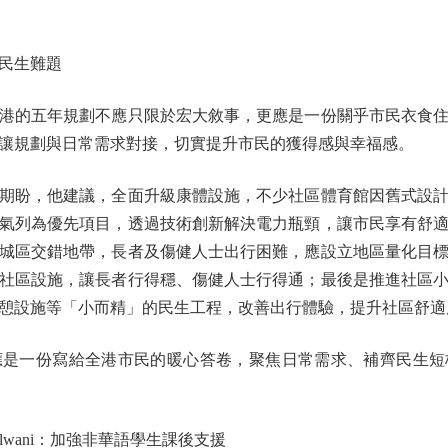
民生難題
的五年規劃不應只限於宏大敘事，更應是一份關乎市民衣食住
讓規劃與日常需求對接，切實提升市民的獲得感與幸福感。
盼，他建議，全面升級康體設施，不少社區體育館因舊式設計
氣列為優先項目，透過技術創新解決電力瓶頸，讓市民享有舒
城區交錯地帶，長者及傷健人士出行困難，應設立地區量化目
社區設施，讓長者行得穩、傷健人士行得通；最後是推進社區
憩設施等「小而精」的民生工程，改善出行體驗，提升社區舒適
一份寫給全港市民的暖心答卷，聚焦日常需求、補齊民生短
lwani：加強非華語學生課後支援