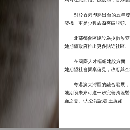
對於香港即將出台的五年發展藍
契機，更是少數族裔突破瓶頸、
北部都會區建設為少數族裔青
她期望政府推出更多貼近社區、
在國際人才樞紐建設方面，Ka
她期望社會摒棄偏見，政府與企
粵港澳大灣區的融合發展，更
她期盼未來可進一步完善跨境醫
顧之憂。\大公報記者 王蕙如