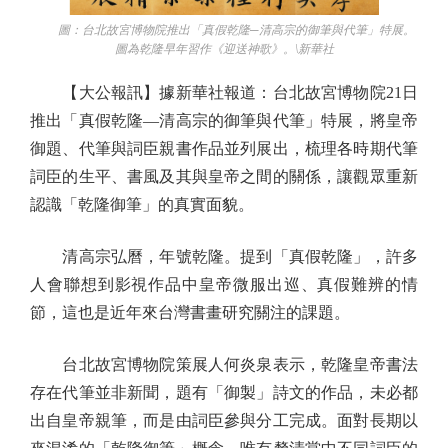
圖：台北故宮博物院推出「真假乾隆─清高宗的御筆與代筆」特展。
圖為乾隆早年習作《迎送神歌》。\新華社
【大公報訊】據新華社報道：台北故宮博物院21日
推出「真假乾隆—清高宗的御筆與代筆」特展，將皇帝
御題、代筆與詞臣親書作品並列展出，梳理各時期代筆
詞臣的生平、書風及其與皇帝之間的關係，讓觀眾重新
認識「乾隆御筆」的真實面貌。
清高宗弘曆，年號乾隆。提到「真假乾隆」，許多
人會聯想到影視作品中皇帝微服出巡、真假難辨的情
節，這也是近年來台灣書畫研究關注的課題。
台北故宮博物院策展人何炎泉表示，乾隆皇帝書法
存在代筆並非新聞，題有「御製」詩文的作品，未必都
出自皇帝親筆，而是由詞臣參與分工完成。面對長期以