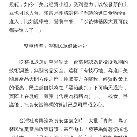
規範，如今「美台經貿小組」受到壓力，以後發芽的土
豆也可以入台。賴當局即將讓這些爭議的進口食物全面
進入，比如說學校、營養午餐，「以後轉基因大豆可能
都要進去了！」
「雙重標準」漠視民眾健康福祉
從整批退運到單顆剔除，台當局認為是檢疫規則的
技術調整，無關食品安全。這樣「有技巧地」為進口美
國農產品大開方便之門，換取美方在關稅、經貿政策上
的優惠，民進黨自以為在「黑箱談判」下可瞞天過海，
實際上在歷經「萊豬（含瘦肉精豬肉）」、「核食」爭
議後，把食安當籌碼的算計已是司馬昭之心。
台灣社會輿論為食安焦慮之時，大批「青鳥」為了
替民進黨當局政策辯護，甚至拋出「發芽馬鈴薯切掉也