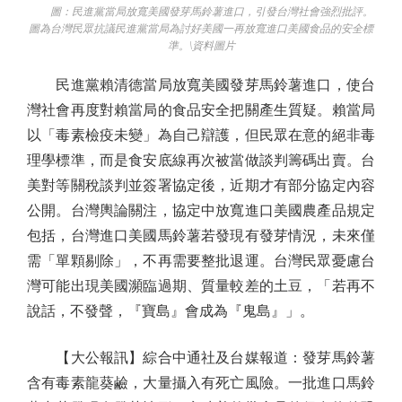
圖：民進黨當局放寬美國發芽馬鈴薯進口，引發台灣社會強烈批評。
圖為台灣民眾抗議民進黨當局為討好美國一再放寬進口美國食品的安全標
準。\資料圖片
民進黨賴清德當局放寬美國發芽馬鈴薯進口，使台
灣社會再度對賴當局的食品安全把關產生質疑。賴當局
以「毒素檢疫未變」為自己辯護，但民眾在意的絕非毒
理學標準，而是食安底線再次被當做談判籌碼出賣。台
美對等關稅談判並簽署協定後，近期才有部分協定內容
公開。台灣輿論關注，協定中放寬進口美國農產品規定
包括，台灣進口美國馬鈴薯若發現有發芽情況，未來僅
需「單顆剔除」，不再需要整批退運。台灣民眾憂慮台
灣可能出現美國瀕臨過期、質量較差的土豆，「若再不
說話，不發聲，『寶島』會成為『鬼島』」。
【大公報訊】綜合中通社及台媒報道：發芽馬鈴薯
含有毒素龍葵鹼，大量攝入有死亡風險。一批進口馬鈴