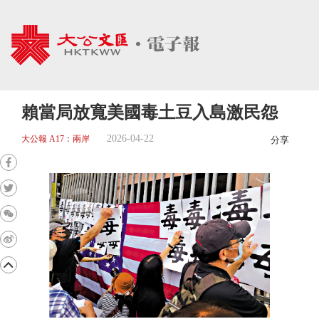
賴當局放寬美國毒土豆入島激民怨
2026-04-22
大公報 A17：兩岸
分享