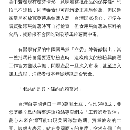
薯中若發現有發芽情形，意味着整批產品的保存條件恐
怕已不達標，同時毒素也可能污染正常馬鈴薯。但民進
黨當局卻放寬發芽馬鈴薯入島，台灣民眾擔心，即便在
購買整顆馬鈴薯時可自行檢查，但食用馬鈴薯為原料的
食品，就難保不會因吃到發芽馬鈴薯而中毒。
有醫學背景的中國國民黨「立委」陳菁徽指出，當
一整批馬鈴薯需要逐顆檢查時，這樣龐大的檢驗與篩選
工作官方難以承擔，問題產品一旦流入市場，甚至進入
加工流程，消費者根本無從辨識是否安全。
「邪惡的是簽下條約的賴當局」
台灣自美國進口一年8萬噸土豆，佔比5至8成，要
怎麼躲？島內時事評論粉絲專頁網友「工程師看政治」
憂心未來台灣可能出現美國瀕臨過期、質量較差的土
豆。該網友表示，站在美國商人的角度，突然有個「白