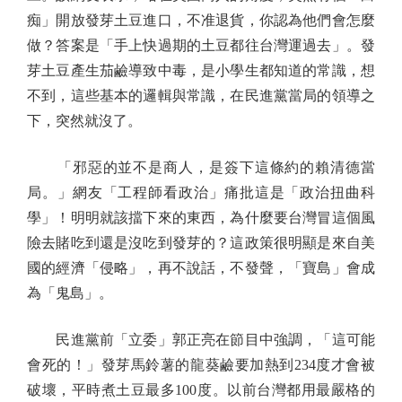
痴」開放發芽土豆進口，不准退貨，你認為他們會怎麼
做？答案是「手上快過期的土豆都往台灣運過去」。發
芽土豆產生茄鹼導致中毒，是小學生都知道的常識，想
不到，這些基本的邏輯與常識，在民進黨當局的領導之
下，突然就沒了。
「邪惡的並不是商人，是簽下這條約的賴清德當
局。」網友「工程師看政治」痛批這是「政治扭曲科
學」！明明就該擋下來的東西，為什麼要台灣冒這個風
險去賭吃到還是沒吃到發芽的？這政策很明顯是來自美
國的經濟「侵略」，再不說話，不發聲，「寶島」會成
為「鬼島」。
民進黨前「立委」郭正亮在節目中強調，「這可能
會死的！」發芽馬鈴薯的龍葵鹼要加熱到234度才會被
破壞，平時煮土豆最多100度。以前台灣都用最嚴格的