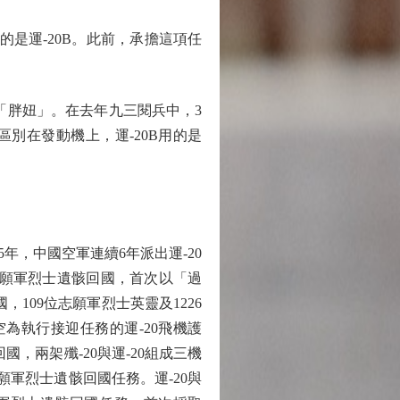
是運-20B。此前，承擔這項任
「胖妞」。在去年九三閱兵中，3
的區別在發動機上，運-20B用的是
年，中國空軍連續6年派出運-20
志願軍烈士遺骸回國，首次以「過
109位志願軍烈士英靈及1226
空為執行接迎任務的運-20飛機護
國，兩架殲-20與運-20組成三機
願軍烈士遺骸回國任務。運-20與