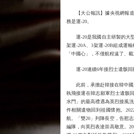
【大公報訊】據央視網報道：4
務是運-20。
運-20是我國自主研製的大型
架運-20A、3架運-20B組成
「中國心」，不僅航程遠了、載
運-20連續6年接烈士遺骸回
此前，承擔赴韓接在韓中國人民志
執飛接運在韓志願軍烈士遺骸回
水門」的最高禮遇為英烈接風洗塵
件相關遺物回到祖國懷抱。202
航。「雙20」列陣長空，告慰志願
編隊，向英烈表達崇高敬意。20