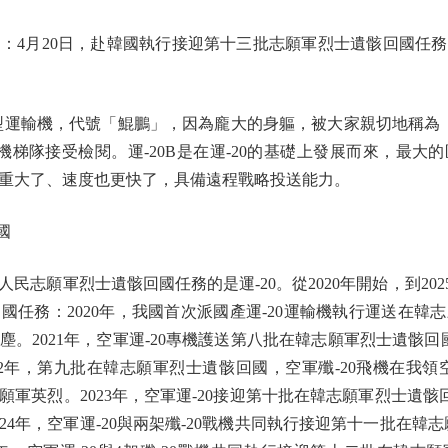
月20日，赴韓國執行接迎第十三批志願軍烈士遺骸回國任務的
運輸機，代號「鯤鵬」，因為龐大的身軀，被大家親切地稱為
運輸機梯隊接受檢閱。運-20B是在運-20的基礎上發展而來，最大
重大了、速度也更快了，具備遠程戰略投送能力。
國
願軍烈士遺骸回國任務的是運-20。從2020年開始，到2025
國任務：2020年，我國首次派國產運-20運輸機執行運送在韓
。2021年，空軍運-20專機護送第八批在韓志願軍烈士遺骸回國，
2年，第九批在韓志願軍烈士遺骸回國，空軍殲-20飛機在我領
軍英烈。2023年，空軍運-20接迎第十批在韓志願軍烈士遺骸回
24年，空軍運-20與兩架殲-20戰機共同執行接迎第十一批在韓志