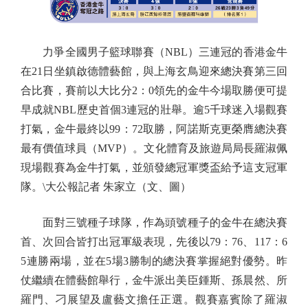
力爭全國男子籃球聯賽（NBL）三連冠的香港金牛
在21日坐鎮啟德體藝館，與上海玄鳥迎來總決賽第三回
合比賽，賽前以大比分2：0領先的金牛今場取勝便可提
早成就NBL歷史首個3連冠的壯舉。逾5千球迷入場觀賽
打氣，金牛最終以99：72取勝，阿諾斯克更榮膺總決賽
最有價值球員（MVP）。文化體育及旅遊局局長羅淑佩
現場觀賽為金牛打氣，並頒發總冠軍獎盃給予這支冠軍
隊。\大公報記者 朱家立（文、圖）
面對三號種子球隊，作為頭號種子的金牛在總決賽
首、次回合皆打出冠軍級表現，先後以79：76、117：6
5連勝兩場，並在5場3勝制的總決賽掌握絕對優勢。昨
仗繼續在體藝館舉行，金牛派出美臣鍾斯、孫晨然、所
羅門、刁展望及盧藝文擔任正選。觀賽嘉賓除了羅淑