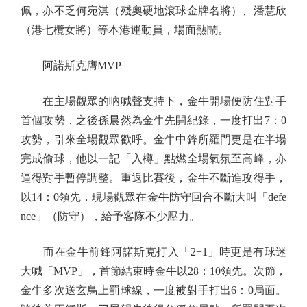
佩，亦不乏何宛淇（殘奧硬地滾球金牌名將）、潘慧欣
（港七欖女將）等本港運動員，場面熱鬧。
阿諾斯克膺MVP
在主場觀眾的吶喊聲支持下，金牛開場便防住對手
首個攻勢，之後孫晨然為金牛先開紀錄，一度打出7：0
攻勢，引來全場觀眾歡呼。金牛中鋒所羅門更是在半場
完成偷球，他以一記「入樽」點燃全場氣氛至高峰，亦
逼得對手暫停調整。重返比賽後，金牛不斷進攻得手，
以14：0領先，現場觀眾在金牛防守回合不斷大叫「defe
nce」（防守），給予客隊不少壓力。
而在金牛前鋒阿諾斯克打入「2+1」時更是有球迷
大喊「MVP」，首節結束時金牛以28：10領先。次節，
金牛多次送玄鳥上罰球線，一度被對手打出6：0局面。