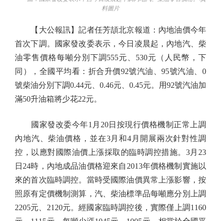
料圖片
【大公報訊】記者任芳頡北京報道：內地油價今年
首次下調。國家發改委表示，今日凌晨起，內地汽、柴
油零售價格每噸分別下調555元、530元（人民幣，下
同），全國平均看：折合升價92號汽油、95號汽油、0
號柴油分別下調0.44元、0.46元、0.45元。用92號汽油加
滿50升油箱將少花22元。
國家發改委今年1月20日按現行價格機制正常上調
內地汽、柴油價格，並在3月和4月開展兩次針對性調
控，以應對國際油價上漲採取的臨時調控措施。3月23
日24時，內地成品油價格迎來自2013年價格機制實施以
來的首次臨時調控。當時受國際油價異常上漲影響，按
照原有定價機制測算，汽、柴油標準品每噸應分別上調
2205元、2120元。經國家臨時調控後，實際僅上調1160