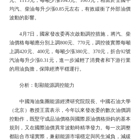
元、1115元，每噸少漲1045元、1005元，相當於全國平
均汽、柴油每升少漲0.85元左右，有效緩衝了外部油價
波動的影響。
4月7日，國家發改委再次啟動調控措施，將汽、柴
油價格每噸應分別上調800元、770元，調控後實際每噸
上調420元、400元，每噸少漲380元、370元，折合92號
汽油每升少漲0.31元，進一步減輕了消費者和下游行業
的用油負擔，保障經濟平穩運行。
分析：彰顯能源調控能力
中國海油集團能源經濟研究院院長、中國石油大學
（北京）教授王震表示，今年以來發改委的數次油價調
控動作，既堅守成品油價格與國際原油價格掛鈎的基本
規則，又在國際油價異常波動時精準發力。每一次調整
都貼合市場實際，兼顧能源市場穩定與民生減負，減緩