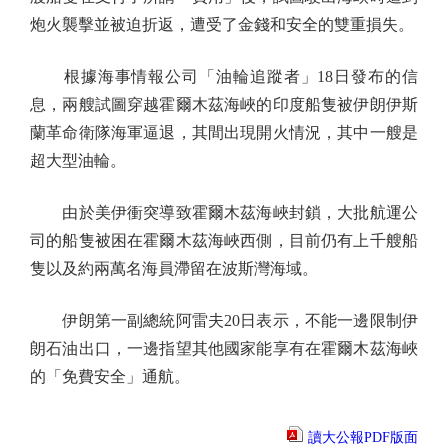
炮火襲擊並被迫折返，遭受了金錢和安全的雙重損失。
根據海事情報公司「油輪追蹤者」18日發布的信
息，兩艘試圖穿越霍爾木茲海峽的印度船隻被伊朗伊斯
蘭革命衛隊海軍逼退，其間出現開火情況，其中一艘是
超大型油輪。
由於美伊衝突導致霍爾木茲海峽封鎖，大批航運公
司的船隻被困在霍爾木茲海峽西側，目前仍有上千艘船
隻以及約兩萬名海員滯留在波斯灣海域。
伊朗第一副總統阿雷夫20日表示，不能一邊限制伊
朗石油出口，一邊指望其他國家能享有在霍爾木茲海峽
的「免費安全」通航。
讀大公報PDF版面