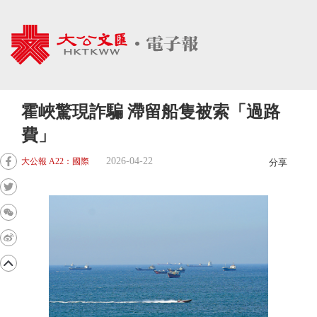
霍峽驚現詐騙 滯留船隻被索「過路
費」
2026-04-22
大公報 A22：國際
分享