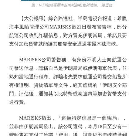
圖：18日駛經霍爾木茲海峽的船隻與油輪。\路透社
【大公報訊】綜合路透社、半島電視台報道：希臘
海事風險管理公司MARISKS於21日發布警告稱，部分
航運公司收到詐騙信息，對方冒充伊朗當局，承諾只要
支付加密貨幣就能讓其船隻安全通過霍爾木茲海峽。
MARISKS公司警告稱，有身份不明人士向航運公
司發送信息，謊稱自己是伊朗當局或伊朗海軍代表，並
熟知當地通行程序。詐騙者先要求航運公司提交船隻所
有權證明、貨物清單等文件，經其虛構的「伊朗安全部
門」評估後，通知其以比特幣或泰達幣等加密貨幣支付
通行費。
MARISKS指出，「這類特定信息是一個騙局」，
並非由伊朗當局發出。該公司還稱，本月18日至少有一
艘船隻在支付了所謂「費用」後，試圖駛出海峽時遭到