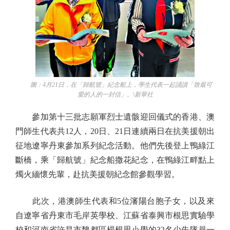
圖：4月21日，在「歸航號」紀念船上，學生代表一起誦讀「致最可
愛的人的一封信」。\新華社
參加第十三批志願軍烈士遺骸迎回儀式的香港、澳
門師生代表共12人，20日、21日連續兩日在抗美援朝出
征地遼寧丹東參加系列紀念活動。他們先後登上鴨綠江
斷橋，乘「歸航號」紀念船撒花紀念，在鴨綠江畔點上
燭火緬懷先輩，赴抗美援朝紀念館參觀學習。
此次，港澳師生代表和5位瀋陽台胞子女，以及來
自遼寧省丹東市毛岸英學校、江蘇省泰興市根思實驗學
校和河南省許昌市魏都區楊根思小學的32名少先隊員一