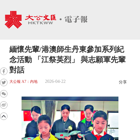
緬懷先輩/港澳師生丹東參加系列紀
念活動 「江祭英烈」 與志願軍先輩
對話
2026-04-22
大公報 A7：內地
分享