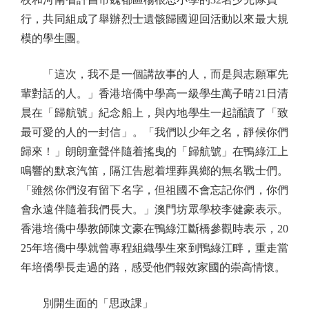
行，共同組成了舉辦烈士遺骸歸國迎回活動以來最大規
模的學生團。
「這次，我不是一個講故事的人，而是與志願軍先
輩對話的人。」香港培僑中學高一級學生萬子晴21日清
晨在「歸航號」紀念船上，與內地學生一起誦讀了「致
最可愛的人的一封信」。「我們以少年之名，靜候你們
歸來！」朗朗童聲伴隨着搖曳的「歸航號」在鴨綠江上
鳴響的默哀汽笛，隔江告慰着埋葬異鄉的無名戰士們。
「雖然你們沒有留下名字，但祖國不會忘記你們，你們
會永遠伴隨着我們長大。」澳門坊眾學校李健豪表示。
香港培僑中學教師陳文豪在鴨綠江斷橋參觀時表示，20
25年培僑中學就曾專程組織學生來到鴨綠江畔，重走當
年培僑學長走過的路，感受他們報效家國的崇高情懷。
別開生面的「思政課」