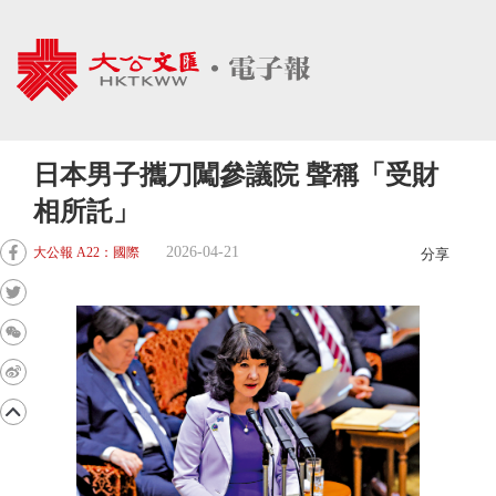
日本男子攜刀闖參議院 聲稱「受財
相所託」
2026-04-21
大公報 A22：國際
分享