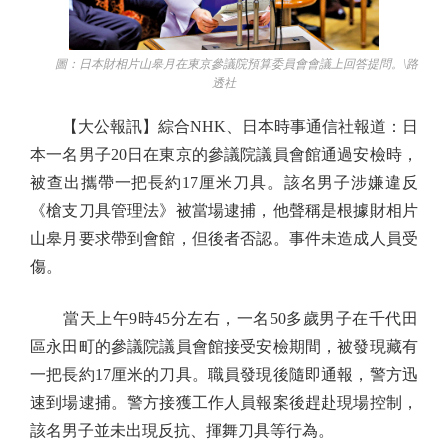
圖：日本財相片山皋月在東京參議院預算委員會會議上回答提問。\路
透社
【大公報訊】綜合NHK、日本時事通信社報道：日
本一名男子20日在東京的參議院議員會館通過安檢時，
被查出攜帶一把長約17厘米刀具。該名男子涉嫌違反
《槍支刀具管理法》被當場逮捕，他聲稱是根據財相片
山皋月要求帶到會館，但後者否認。事件未造成人員受
傷。
當天上午9時45分左右，一名50多歲男子在千代田
區永田町的參議院議員會館接受安檢期間，被發現藏有
一把長約17厘米的刀具。職員發現後隨即通報，警方迅
速到場逮捕。警方接獲工作人員報案後趕赴現場控制，
該名男子並未出現反抗、揮舞刀具等行為。