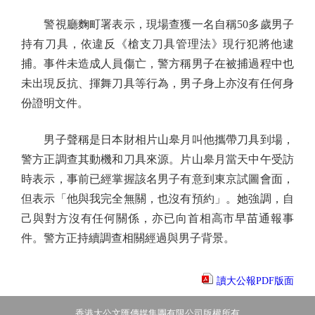
警視廳麴町署表示，現場查獲一名自稱50多歲男子
持有刀具，依違反《槍支刀具管理法》現行犯將他逮
捕。事件未造成人員傷亡，警方稱男子在被捕過程中也
未出現反抗、揮舞刀具等行為，男子身上亦沒有任何身
份證明文件。
男子聲稱是日本財相片山皋月叫他攜帶刀具到場，
警方正調查其動機和刀具來源。片山皋月當天中午受訪
時表示，事前已經掌握該名男子有意到東京試圖會面，
但表示「他與我完全無關，也沒有預約」。她強調，自
己與對方沒有任何關係，亦已向首相高市早苗通報事
件。警方正持續調查相關經過與男子背景。
讀大公報PDF版面
香港大公文匯傳媒集團有限公司版權所有