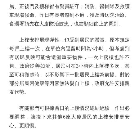
層、正後門及樓梯都有警員駐守；消防、醫輔隊及救護
車現場候命。昨日有長者感到不適，獲及時送院治療。
食環署預先在大廈防治蚊患，也盡顯細節上的周到。
上樓安排展現彈性，也受到居民的讚賞。原本規定
每戶上樓一次，在單位內逗留時間為3小時，但考慮到
有居民反映可能會遺漏重要物件，一次上落樓也許不
夠。政府從善如流，居民可在3小時內上落樓多次，甚
至可稍微超時，以不影響下一批居民上樓為前提。對於
部分居民因健康等因素無法親自上樓，政府允許安排親
友代勞。
有關部門可根據首日的上樓情況總結經驗，作出必
要調整，讓接下來其他6座大廈居民的上樓安排更安
心、更順暢。