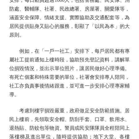
安排，每日動員超過1000人，包括警務處、民安隊、消
防處、醫輔隊、社署、民政總署、房屋署、關愛隊等，
涵蓋安全保障、情緒支援、實際協助及交通配套等，為
居民提供貼身又貼心的服務，彰顯了「以民為本」的大
原則。
例如，在「一戶一社工」安排下，每戶居民都有專
屬社工提前通知上樓時段，協助預先登記資料，講解單
位損毀情況，並出示單位照片，讓居民做好心理準備。
有死亡個案和特殊需要的單位，社署會安排專人陪同，
社工亦負責事後情緒跟進，並可進一步安排心理專家輔
導。
考慮到樓宇損毀嚴重，政府做足安全防範措施。居
民上樓前，先領取安全帽、防刮手套、口罩、飲用水、
退熱貼、防蚊包等物資。警員或民安隊隊員全程陪同上
落樓梯及進出單位，隨時提供協助；地下大堂、各樓