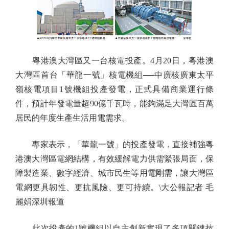
粵港澳大灣區又一台核電投產。4月20日，粵港澳
大灣區首台「華龍一號」核電機組──中廣核廣東太平
嶺核電項目1號機組投產發電，正式具備商業運行條
件，預計年發電量超90億千瓦時，能夠滿足大灣區百萬
居民的年度生產生活用電需求。
專家表示，「華龍一號」的投產發電，直接補強粵
港澳大灣區電網結構，有效緩解電力供需緊張局面，保
障製造業、數字經濟、城市民生等用電剛需，讓大灣區
電網更具韌性、更抗風險、更可持續。\大公報記者 毛
麗娟深圳報道
此次投產的1號機組以自主創新實現了多項關鍵技