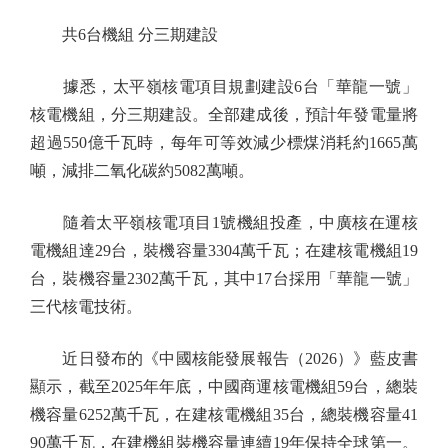
共6台機組 分三期建設
據悉，太平嶺核電項目規劃建設6台「華龍一號」
核電機組，分三期建設。全部建成後，預計年發電量將
超過550億千瓦時，每年可等效減少標煤消耗約1665萬
噸，減排二氧化碳約5082萬噸。
隨着太平嶺核電項目1號機組投產，中廣核在運核
電機組達29台，裝機容量3304萬千瓦；在建核電機組19
台，裝機容量2302萬千瓦，其中17台採用「華龍一號」
三代核電技術。
近日發布的《中國核能發展報告（2026）》藍皮書
顯示，截至2025年年底，中國商運核電機組59台，總裝
機容量6252萬千瓦，在建核電機組35台，總裝機容量41
90萬千瓦，在建機組裝機容量連續19年保持全球第一。