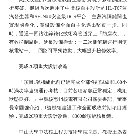
術突破。機組首次應用了中廣核自主設計的HL-T67蒸
汽發生器和SH-N非安全級DCS平台，主蒸汽隔離閥也
實現國產化，關鍵設備全面自主化邁出堅實一步。同
時，通過一回路注鋅鈍化技術為管道穿上「防腐衣」，
有效抑制腐蝕、延長設備壽命；一二次側解耦運行則使
核電站一、二回路可單獨啟動，大幅提升檢修效率。
完成26項重大設計改進
「項目1號機組此前已經完成全部性能試驗和168小
時滿功率連續運行考核，目前各項參數正常穩定，機組
狀態良好。」中廣核惠州核電有限公司黨委書記、董事
長章國強介紹，1號機組建設工作全面吸收前期項目經
驗，完成26項重大設計改進、8300餘項經驗反饋。
中山大學中法核工程與技術學院院長、教授王為表