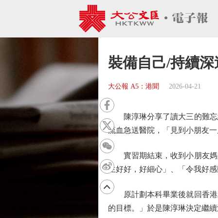
裝備自己/持續深
大公報 A5：港聞
2026-04-21
陳淳琳分享了讀大三的難忘經
流血急送醫院，「見到小朋友一
實習期結束，收到小朋友媽媽
生好好，好細心」、「令我好感
原計劃本科畢業後就回香港工
的目標。」於是陳淳琳決定繼續