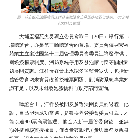
圖：前宏福苑法團成員江祥發在聽證會上承認多項監管缺失。\大公報
記者蔡文豪攝
大埔宏福苑火災獨立委員會昨日（20日）舉行第15
場聽證會，亦是第三輪聽證會的首場。委員會傳召宏福
苑業主立案法團第十二屆管理委員會委員江祥發作供，
圍繞授權票制度、消防系統停用及發泡膠封窗等關鍵問
題展開質詢。江祥發在會上承認多項監管缺失，包括新
舊管委會均未實質改善授權票問題、對消防系統專業知
識不足，以及未就發泡膠物料向政府部門查詢。
聽證會上，江祥發被問及參選法團委員的過程。他
說，自己能夠成功當選，是獲得舊管委會委員引薦，才
能以逾900票高票當選。他進入新一屆管委會後，並無
額外措施核實授權票，僅盡量鼓勵街坊參與事務及親身