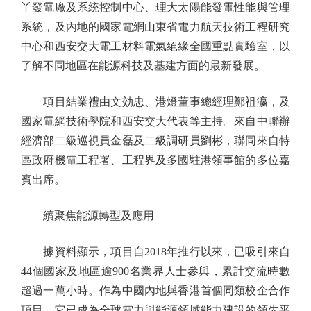
丫發電廠及系統控制中心、理大太陽能發電性能與管理
系統，及內地的國家電網山東省電力航天技術工程研究
中心和西安交大電工材料電氣絕緣全國重點實驗室，以
了解不同地區在能源科技及基建方面的最新發展。
項目結業禮由文効忠、港燈董事總經理鄭祖瀛，及
國家電網技術學院和西安交大代表等主持。來自中聯辦
經濟部二級巡視員金磊及二級調研員劉彬，聯同來自特
區政府機電工程署、工程界及多國駐港領事館的多位嘉
賓出席。
續聚焦能源轉型及應用
據資料顯示，項目自2018年推行以來，已吸引來自
44個國家及地區逾900名業界人士參與，累計交流時數
超過一萬小時。作為中國內地與香港首個同類校企合作
項目，它已成為全球電力與能源領域能力建設的領先平