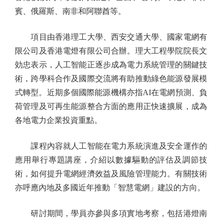
賓、俄羅斯、南非和阿聯酋等。
項目由香港理工大學、西安交通大學、國家電網有
限公司及香港電燈有限公司合辦。理大工程學院院長文
効忠表示，人工智能正逐步成為電力系統管理的關鍵技
術，跨學科合作及國際交流將有助推動綠色能源發展模
式轉型。近期多個國際能源機構亦指AI在電網預測、負
荷管理及可再生能源整合方面的應用正快速擴展，成為
各地電力企業投資重點。
課程內容就人工智能在電力系統演進及安全運作的
應用舉行專題講座，介紹以數據驅動的評估及調節技
術，如何提升電網經濟效益及風險管理能力。有關技術
亦呼應內地及多國近年推動「智慧電網」建設的方向。
研討期間，學員亦參與多項實地考察，包括港燈南