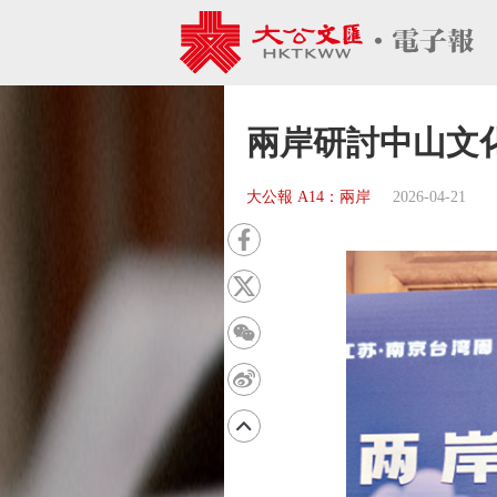
兩岸研討中山文
大公報 A14：兩岸
2026-04-21