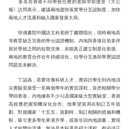
多名在香港不同學校任教的老師早前接受《大公
報》訪問表示，建議兩地盡快落實學分互認制度，加快
兩地人才流通和融入國家發展大局。
培僑書院中國語文科老師丁繼聯指出，現時兩地高
等教育缺乏完善的學分認證機制。內地與香港目前多停
留於學校之間的短期交換，未能真正建立制度化銜接。
兩地的教育合作近年持續深化，但學分互換與學歷認證
問題並未解決。
丁認為，若要培養科研人才，應容許學生到內地頂
尖實驗室接受一至兩個學年的實習課程，並把相關學分
帶回香港。內地擁有不少AI及國家級大型實驗室，香港
高校應把握契機深化合作。他希望當局在制訂五年規
劃、對接國家「十五五」規劃時，制訂相關的措施和機
制，吸引更多學生來港升學，或港生回內地讀書，實現
人才的雙向流通，無論是本科還是碩士課程，都必須正