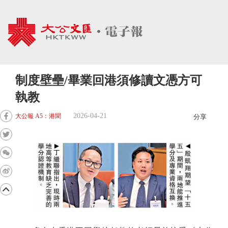
制度壁壘/畢業回港須修讀文憑方可
執教
2026-04-21
大公報 A5：港聞
分享