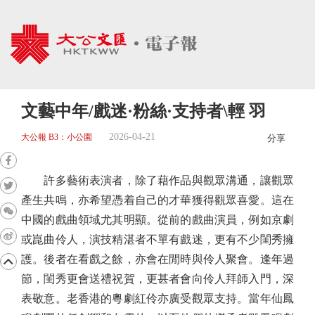
文藝中年/戲迷·粉絲·支持者\輕 羽
2026-04-21
大公報 B3：小公園
分享
許多藝術表演者，除了藉作品與觀眾溝通，讓觀眾
產生共鳴，亦希望憑着自己的才華獲得觀眾喜愛。這在
中國的戲曲領域尤其明顯。從前的戲曲演員，例如京劇
或崑曲伶人，演技精湛者不單有戲迷，更有不少閨秀擁
護。後者在看戲之餘，亦會在閒時與伶人聚會。逢年過
節，閨秀更會送禮祝賀，更甚者會向伶人拜師入門，深
表敬意。老香港的粵劇紅伶亦廣受觀眾支持。當年仙鳳