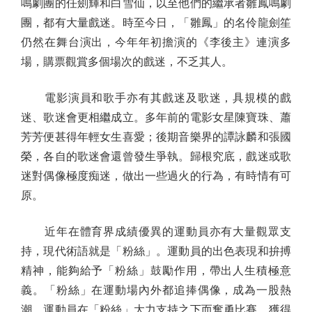
鳴劇團的任劍輝和白雪仙，以至他們的繼承者雛鳳鳴劇
團，都有大量戲迷。時至今日，「雛鳳」的名伶龍劍笙
仍然在舞台演出，今年年初擔演的《李後主》連演多
場，購票觀賞多個場次的戲迷，不乏其人。
電影演員和歌手亦有其戲迷及歌迷，具規模的戲
迷、歌迷會更相繼成立。多年前的電影女星陳寶珠、蕭
芳芳便甚得年輕女生喜愛；後期音樂界的譚詠麟和張國
榮，各自的歌迷會還曾發生爭執。歸根究底，戲迷或歌
迷對偶像極度痴迷，做出一些過火的行為，有時情有可
原。
近年在體育界成績優異的運動員亦有大量觀眾支
持，現代術語就是「粉絲」。運動員的出色表現和拚搏
精神，能夠給予「粉絲」鼓勵作用，帶出人生積極意
義。「粉絲」在運動場內外都追捧偶像，成為一股熱
潮。運動員在「粉絲」大力支持之下而奮勇比賽，獲得