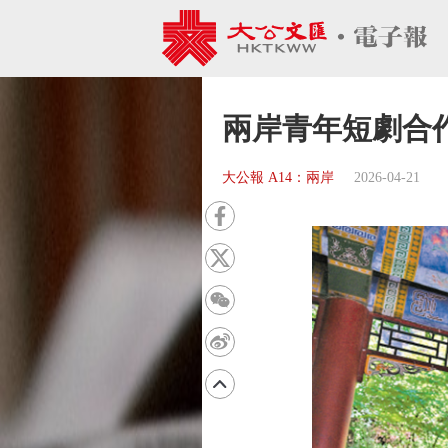
兩岸青年短劇合
大公報 A14：兩岸
2026-04-21