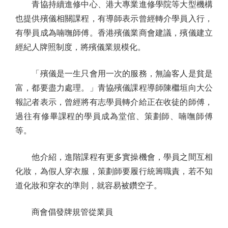
青協持續進修中心、港大專業進修學院等大型機構
也提供殯儀相關課程，有導師表示曾經轉介學員入行，
有學員成為喃嘸師傅。香港殯儀業商會建議，殯儀建立
經紀人牌照制度，將殯儀業規模化。
「殯儀是一生只會用一次的服務，無論客人是貧是
富，都要盡力處理。」青協殯儀課程導師陳檵垣向大公
報記者表示，曾經將有志學員轉介給正在收徒的師傅，
過往有修畢課程的學員成為堂倌、策劃師、喃嘸師傅
等。
他介紹，進階課程有更多實操機會，學員之間互相
化妝，為假人穿衣服，策劃師要履行統籌職責，若不知
道化妝和穿衣的準則，就容易被鑽空子。
商會倡發牌規管從業員