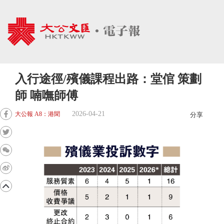
入行途徑/殯儀課程出路：堂倌 策劃
師 喃嘸師傅
2026-04-21
大公報 A8：港聞
分享