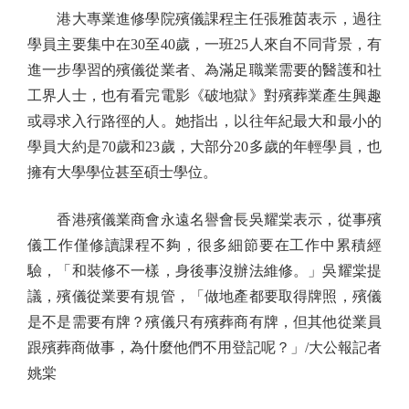
港大專業進修學院殯儀課程主任張雅茵表示，過往
學員主要集中在30至40歲，一班25人來自不同背景，有
進一步學習的殯儀從業者、為滿足職業需要的醫護和社
工界人士，也有看完電影《破地獄》對殯葬業產生興趣
或尋求入行路徑的人。她指出，以往年紀最大和最小的
學員大約是70歲和23歲，大部分20多歲的年輕學員，也
擁有大學學位甚至碩士學位。
香港殯儀業商會永遠名譽會長吳耀棠表示，從事殯
儀工作僅修讀課程不夠，很多細節要在工作中累積經
驗，「和裝修不一樣，身後事沒辦法維修。」吳耀棠提
議，殯儀從業要有規管，「做地產都要取得牌照，殯儀
是不是需要有牌？殯儀只有殯葬商有牌，但其他從業員
跟殯葬商做事，為什麼他們不用登記呢？」/大公報記者
姚棠