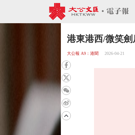
港東港西/微笑劍
大公報 A9：港聞
2026-04-21