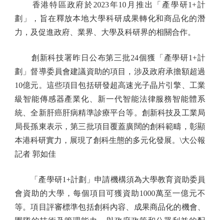
香港特區政府於2023年10月推出「產學研1+計
劃」，旨在釋放本地大學科研成果轉化和商品化的潛
力，及促進政府、業界、大學及科研界的相關合作。
創新科技署昨日公布第三批24個獲「產學研1+計
劃」督導委員會建議資助的項目，涉及政府承擔額超過
10億元。這些項目包括研發超高速光子晶片引擎、工業
級智能傳感器產業化、新一代智能法律服務智能體系
統、全新肝癌肝病精準診療平台等。創新科技及工業局
局長孫東表示，第三批項目覆蓋廣闊的創科範疇，彰顯
本港科研實力，展現了創科生態的多元化發展。\大公報
記者 郭如佳
「產學研1+計劃」申請機構須為大學教育資助委員
會資助的大學，每個項目可獲資助1000萬至一億元不
等。項目評審標準包括創科內容、成果商品化的機會、