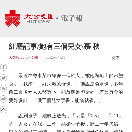
紅塵記事/她有三個兒女\慕 秋
2026-04-21
大公報 B3：小公園
分享
最近在粵東某市結識一位婦人，被她頸鏈上的吊墜
吸引，我讚：「好大粒紫珍珠。」她說是淡水珠，多年
前二百多元人民幣買下，扣及鏈是包金的，若買真金的
要好多錢，「供三個兒女讀書，能省就省。」
說到孩子，她臉上放光，「都是『985』、『211』
的。大女兒在深圳工作，結婚生子後，辭工一年考編，