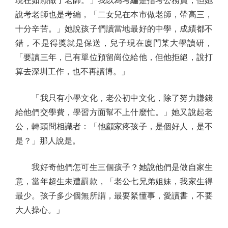
現在如願做了老師。」我以為考編是指考公務員，但她
說考老師也是考編，「二女兒在本市做老師，帶高三，
十分辛苦。」她說孩子們讀當地最好的中學，成績都不
錯，不是得獎就是保送，兒子現在廈門某大學讀研，
「要讀三年，已有單位預留崗位給他，但他拒絕，說打
算去深圳工作，也不再讀博。」
「我只有小學文化，老公初中文化，除了努力賺錢
給他們交學費，學習方面幫不上什麼忙。」她又說起老
公，轉頭問相識者：「他顧家疼孩子，是個好人，是不
是？」那人說是。
我好奇他們怎可生三個孩子？她說他們是做自家生
意，當年超生未遭罰款，「老公七兄弟姐妹，我家生得
最少。孩子多少個無所謂，最要緊懂事，愛讀書，不要
大人操心。」