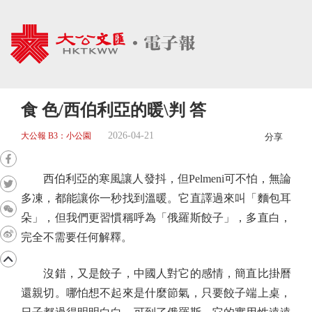
食 色/西伯利亞的暖\判 答
2026-04-21
大公報 B3：小公園
分享
西伯利亞的寒風讓人發抖，但Pelmeni可不怕，無論
多凍，都能讓你一秒找到溫暖。它直譯過來叫「麵包耳
朵」，但我們更習慣稱呼為「俄羅斯餃子」，多直白，
完全不需要任何解釋。
沒錯，又是餃子，中國人對它的感情，簡直比掛曆
還親切。哪怕想不起來是什麼節氣，只要餃子端上桌，