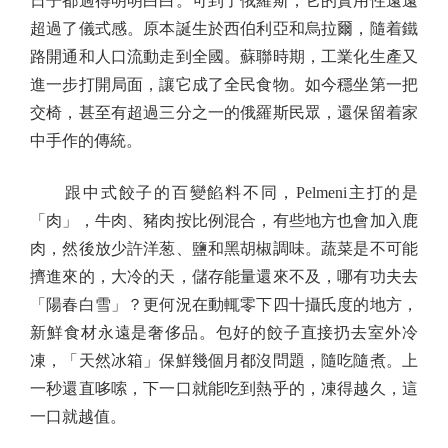
日子都過得明明白白。可到了俄羅斯，它的實用性遠遠
超過了儀式感。原本誕生於西伯利亞和烏拉爾，隨着鐵
路開通和人口流動走到全國。蘇聯時期，工業化生產又
進一步打開局面，讓它成了全民食物。如今穩坐第一把
交椅，甚至有超過三分之一的俄羅斯民眾，還保留着家
中手作的傳統。
跟中式餃子的百變餡料不同，Pelmeni主打的是
「肉」，牛肉、豬肉按比例混合，有些地方也會加入鹿
肉，然後放少許洋葱、鹽和黑胡椒調味。蔬菜是不可能
擠進來的，大冷的天，儲存能量還來不及，哪有功夫去
「陽春白雪」？更何況在動輒零下四十攝氏度的地方，
新鮮食材永遠是奢侈品。包好的餃子直接扔去室外冷
凍，「天然冰箱」保鮮幾個月都沒問題，隨吃隨煮。上
一秒還直哆嗦，下一口就能吃到熱乎的，凍得越久，這
一口就越值。