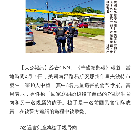
【大公報訊】綜合CNN、《華盛頓郵報》報道：當
地時間4月19日，美國南部路易斯安那州什里夫波特市
發生一宗10人中槍，其中8名兒童遇害的倫常慘案。當
局表示，男性槍手因家庭糾紛槍殺了自己的7個親生骨
肉和另一名親屬的孩子。槍手是一名前國民警衛隊成
員，在被警方追緝的過程中被擊斃。
7名遇害兒童為槍手親骨肉