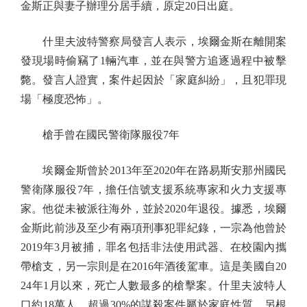
金斯正與妻子辦理分居手續，原定20日出庭。
什里夫波特警察局發言人表示，埃爾金斯在離開案
發現場時偷竊了1輛汽車，並在與警方追逐過程中被擊
斃。發言人證實，案件起因於「家庭糾紛」，且犯罪現
場「極度恐怖」。
槍手曾在國民警衛隊服役7年
埃爾金斯曾於2013年至2020年在路易斯安那州國民
警衛隊服役7年，擔任信號支援系統專家和火力支援專
家。他從未被派往海外，並於2020年退役。據悉，埃爾
金斯此前涉及至少有兩項刑事犯罪紀錄，一宗為他曾於
2019年3月被捕，罪名包括非法使用武器、在校園內攜
帶槍支，另一宗則是在2016年酒後駕車。這是美國自20
24年1月以來，死亡人數最多的槍擊案。什里夫波特人
口約18萬人，超過30%的謀殺案件屬於家庭性質。另根