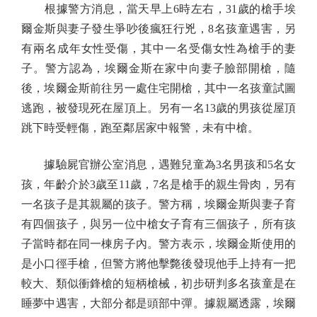
根據警方消息，當天早上6時左右，31歲的槍手埃
爾金斯與妻子發生爭吵後瘋狂行兇，8名孩童遇害，另
有兩名成年女性受傷，其中一名受傷女性為槍手的妻
子。警方認為，埃爾金斯在家中向妻子臉部開槍，隨
後，埃爾金斯前往另一處住宅開槍，其中一名孩童試圖
逃跑，被發現死在屋頂上。另有一名13歲的男孩從屋頂
跳下時受輕傷，跑至鄰居家中報警，未有中槍。
據驗屍官辦公室消息，遇難兒童為3名男孩和5名女
孩，年齡介於3歲至11歲，7名是槍手的親生骨肉，另有
一名孩子是其親屬的孩子。警方稱，埃爾金斯與妻子育
有四個孩子，與另一位中槍女子育有三個孩子，所有孩
子當時都在同一棟房子內。警方表示，埃爾金斯使用的
是小口徑手槍，但警方將他擊斃後發現他手上持有一把
較大、類似衝鋒槍的短柄槍械，初步研判多名孩童是在
睡夢中遇害，大部分都是頭部中彈。據親屬透露，埃爾