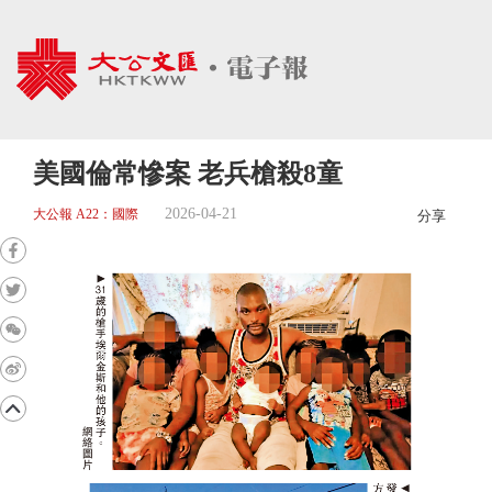
美國倫常慘案 老兵槍殺8童
2026-04-21
大公報 A22：國際
分享