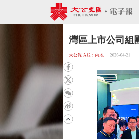
灣區上市公司組
大公報 A12：內地
2026-04-21