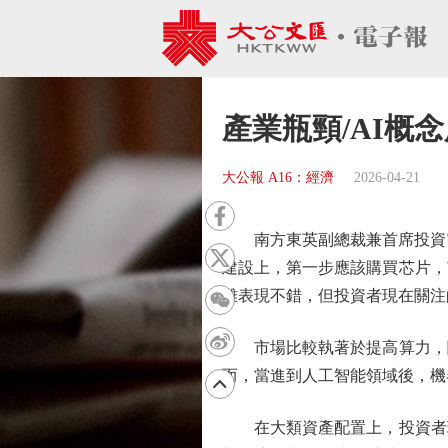
產業瓶頸/AI概
大公報 A16：經濟
2026-04-21
南方東英副總裁兼首席投資官
建設上，第一步應該購買芯片，
雖表現不錯，但投資者現在關注
市場比較執著於提高算力，關
而，當進到人工智能領域後，機
在大類資產配置上，投資者現