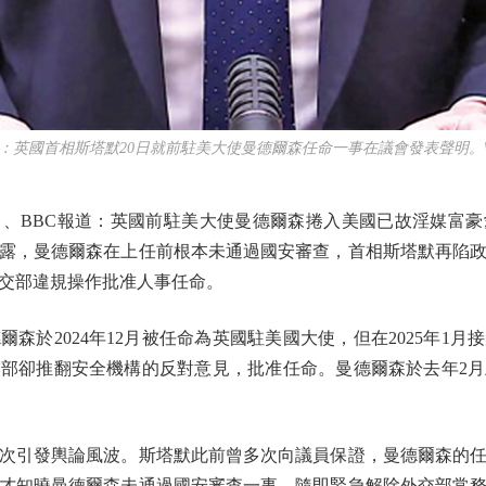
國首相斯塔默20日就前駐美大使曼德爾森任命一事在議會發表聲明。
BBC報道：英國前駐美大使曼德爾森捲入美國已故淫媒富豪
露，曼德爾森在上任前根本未通過國安審查，首相斯塔默再陷政
交部違規操作批准人事任命。
於2024年12月被任命為英國駐美國大使，但在2025年1
部卻推翻安全機構的反對意見，批准任命。曼德爾森於去年2
引發輿論風波。斯塔默此前曾多次向議員保證，曼德爾森的任命
二才知曉曼德爾森未通過國安審查一事，隨即緊急解除外交部常