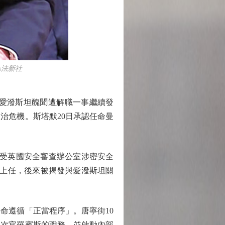
\法新社
愛潑斯坦醜聞遭解職一事繼續發
治危機。斯塔默20日承認任命曼
月接受英國安全審查辦公室涉密安全
月上任，後來被揭發與愛潑斯坦關
遵循「正當程序」。唐寧街10
務次官羅賓斯的職務，並啟動內部