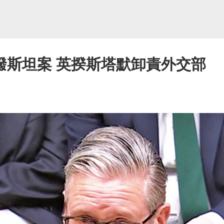
潑斯坦案 英揆斯塔默卸責外交部