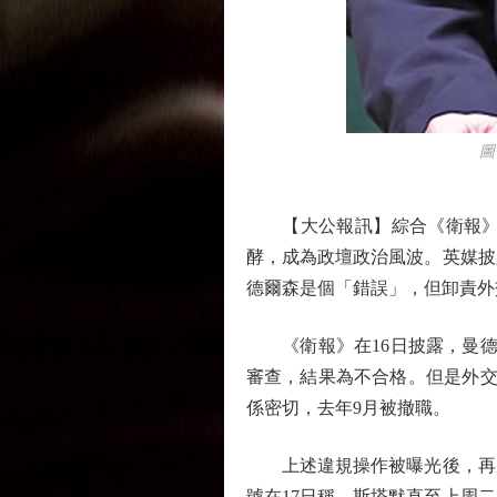
圖：英
【大公報訊】綜合《衛報》、
酵，成為政壇政治風波。英媒披
德爾森是個「錯誤」，但卸責外
《衛報》在16日披露，曼德爾森
審查，結果為不合格。但是外交
係密切，去年9月被撤職。
上述違規操作被曝光後，再次
號在17日稱，斯塔默直至上周