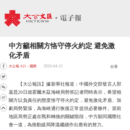
中方籲相關方恪守停火約定 避免激
化矛盾
2026-04-21
大公報 A21：國際
分享
【大公報訊】據新華社報道：中國外交部發言人郭
嘉昆20日就霍爾木茲海峽局勢答記者問時表示，希望相
關方以負責任的態度恪守停火約定，避免激化矛盾、加
劇局勢緊張，為海峽通行恢復正常提供必要條件。當前
地區局勢正處在戰和轉換的關鍵階段，中方願同國際社
會一道，為推動緩局降溫繼續作出應有的努力。