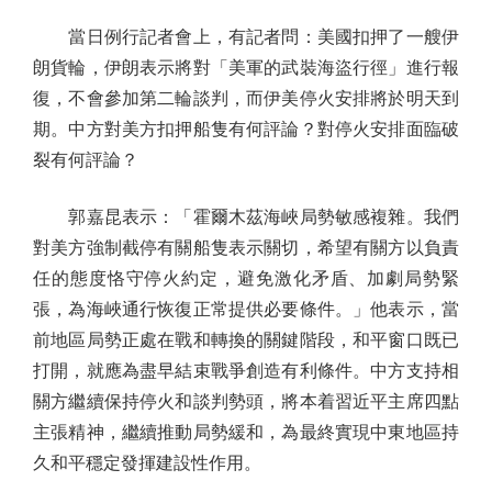
當日例行記者會上，有記者問：美國扣押了一艘伊
朗貨輪，伊朗表示將對「美軍的武裝海盜行徑」進行報
復，不會參加第二輪談判，而伊美停火安排將於明天到
期。中方對美方扣押船隻有何評論？對停火安排面臨破
裂有何評論？
郭嘉昆表示：「霍爾木茲海峽局勢敏感複雜。我們
對美方強制截停有關船隻表示關切，希望有關方以負責
任的態度恪守停火約定，避免激化矛盾、加劇局勢緊
張，為海峽通行恢復正常提供必要條件。」他表示，當
前地區局勢正處在戰和轉換的關鍵階段，和平窗口既已
打開，就應為盡早結束戰爭創造有利條件。中方支持相
關方繼續保持停火和談判勢頭，將本着習近平主席四點
主張精神，繼續推動局勢緩和，為最終實現中東地區持
久和平穩定發揮建設性作用。