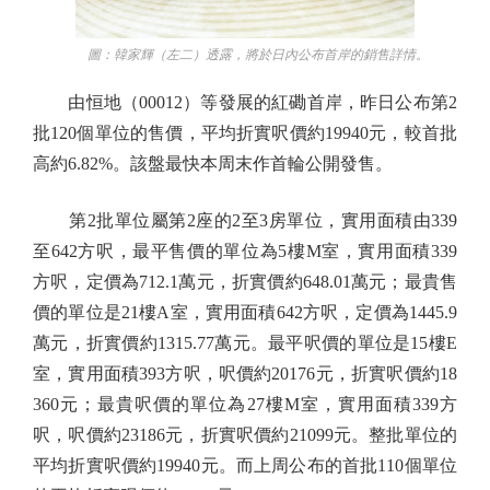
圖：韓家輝（左二）透露，將於日內公布首岸的銷售詳情。
由恒地（00012）等發展的紅磡首岸，昨日公布第2
批120個單位的售價，平均折實呎價約19940元，較首批
高約6.82%。該盤最快本周末作首輪公開發售。
第2批單位屬第2座的2至3房單位，實用面積由339
至642方呎，最平售價的單位為5樓M室，實用面積339
方呎，定價為712.1萬元，折實價約648.01萬元；最貴售
價的單位是21樓A室，實用面積642方呎，定價為1445.9
萬元，折實價約1315.77萬元。最平呎價的單位是15樓E
室，實用面積393方呎，呎價約20176元，折實呎價約18
360元；最貴呎價的單位為27樓M室，實用面積339方
呎，呎價約23186元，折實呎價約21099元。整批單位的
平均折實呎價約19940元。而上周公布的首批110個單位