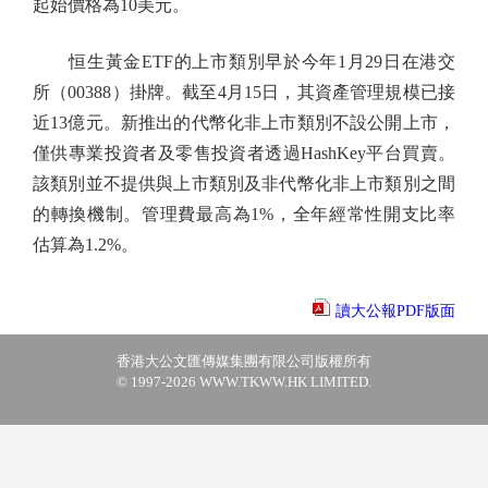
起始價格為10美元。
恒生黃金ETF的上市類別早於今年1月29日在港交
所（00388）掛牌。截至4月15日，其資產管理規模已接
近13億元。新推出的代幣化非上市類別不設公開上市，
僅供專業投資者及零售投資者透過HashKey平台買賣。
該類別並不提供與上市類別及非代幣化非上市類別之間
的轉換機制。管理費最高為1%，全年經常性開支比率
估算為1.2%。
讀大公報PDF版面
香港大公文匯傳媒集團有限公司版權所有
© 1997-2026 WWW.TKWW.HK LIMITED.