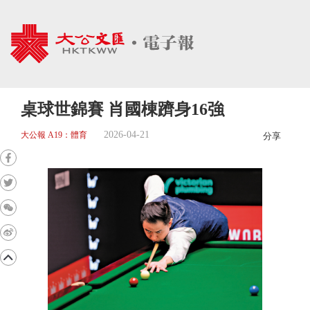
桌球世錦賽 肖國棟躋身16強
2026-04-21
大公報 A19：體育
分享