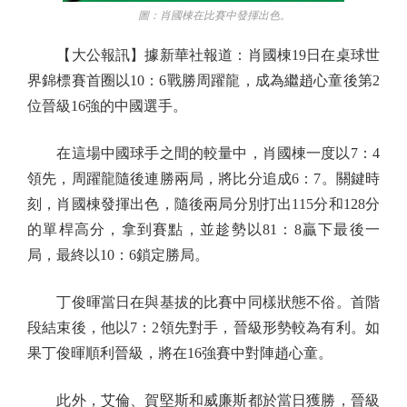
圖：肖國棟在比賽中發揮出色。
【大公報訊】據新華社報道：肖國棟19日在桌球世
界錦標賽首圈以10：6戰勝周躍龍，成為繼趙心童後第2
位晉級16強的中國選手。
在這場中國球手之間的較量中，肖國棟一度以7：4
領先，周躍龍隨後連勝兩局，將比分追成6：7。關鍵時
刻，肖國棟發揮出色，隨後兩局分別打出115分和128分
的單桿高分，拿到賽點，並趁勢以81：8贏下最後一
局，最終以10：6鎖定勝局。
丁俊暉當日在與基拔的比賽中同樣狀態不俗。首階
段結束後，他以7：2領先對手，晉級形勢較為有利。如
果丁俊暉順利晉級，將在16強賽中對陣趙心童。
此外，艾倫、賀堅斯和威廉斯都於當日獲勝，晉級