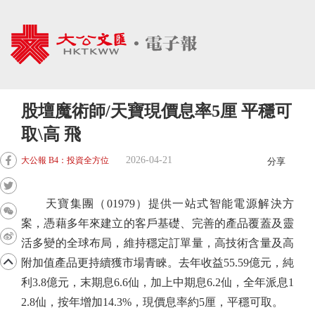
股壇魔術師/天寶現價息率5厘 平穩可
取\高 飛
2026-04-21
大公報 B4：投資全方位
分享
天寶集團（01979）提供一站式智能電源解決方
案，憑藉多年來建立的客戶基礎、完善的產品覆蓋及靈
活多變的全球布局，維持穩定訂單量，高技術含量及高
附加值產品更持續獲市場青睞。去年收益55.59億元，純
利3.8億元，末期息6.6仙，加上中期息6.2仙，全年派息1
2.8仙，按年增加14.3%，現價息率約5厘，平穩可取。