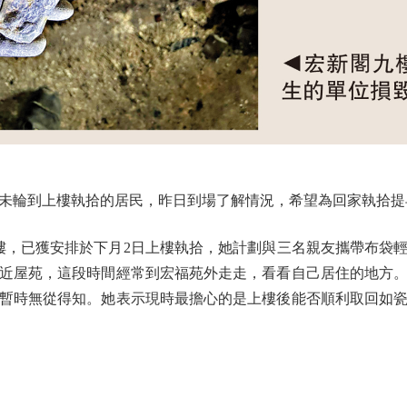
輪到上樓執拾的居民，昨日到場了解情況，希望為回家執拾提
，已獲安排於下月2日上樓執拾，她計劃與三名親友攜帶布袋
近屋苑，這段時間經常到宏福苑外走走，看看自己居住的地方
暫時無從得知。她表示現時最擔心的是上樓後能否順利取回如