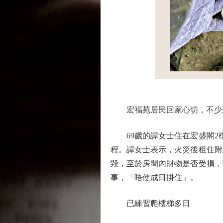
宏福苑居民回家心切，不少未
69歲的譚女士住在宏盛閣2樓
程。譚女士表示，火災後租住附
毀，至於房間內財物是否受損，
事，「唔使成日掛住」。
已練習爬樓梯多日