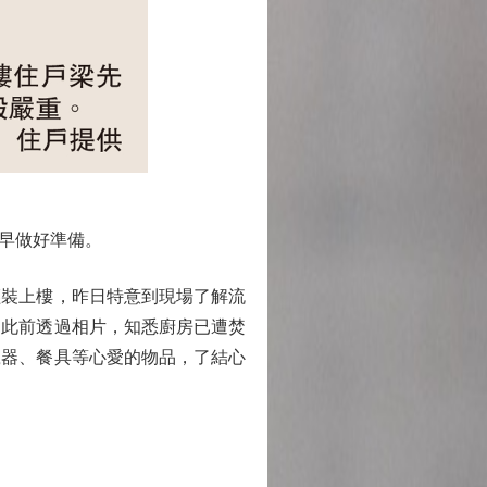
早做好準備。
輕裝上樓，昨日特意到現場了解流
。此前透過相片，知悉廚房已遭焚
瓷器、餐具等心愛的物品，了結心