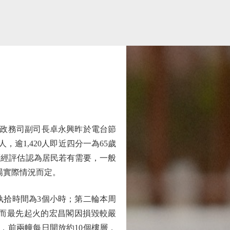
政務司副司長卓永興昨於電台節
人，逾1,420人即近四分一為65歲
府經評估認為居民若有需要，一般
場實際情況而定。
執拾時間為3個小時；第二輪本周
，而最先起火的宏昌閣因損毀較嚴
，前兩幢每日開放約10個樓層，