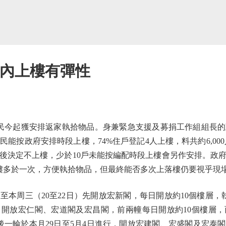
時內上樓有彈性
今起獲安排返家執拾物品。身兼緊急支援及募捐工作組組長的
居民能按政府安排時段上樓，74%住戶登記4人上樓，料共約6,000
片後決定不上樓，少於10戶未能按編配時段上樓會另作安排。政
樓多於一次，方便執拾物品，但最終能否多次上落樓仍要視乎現
周三（20至22日）先開放宏新閣，每日開放約10個樓層，
行，開放宏仁閣、宏道閣及宏昌閣，前兩幢每日開放約10個樓層
後一輪於本月29日至5月4日進行，開放宏建閣、宏盛閣及宏泰閣