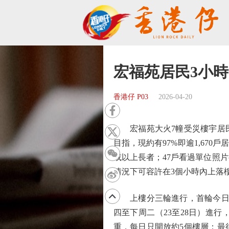
宏福苑居民3小
香港仔 P03
2026-04-20
宏福苑大火7幢受災樓宇居民
目指，現約有97%即逾1,670戶
或以上長者；47戶看過單位照
情況下可容許在3個小時內上落
上樓分三輪進行，首輪今日至本
四至下周二（23至28日）進
重，每日只開放約5個樓層；最