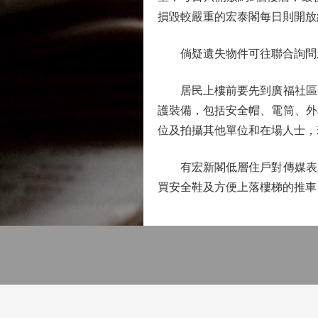
損毀較嚴重的宏泰閣每日則開放
倘疑遺失物件可往聯合詢問
居民上樓前要先到廣福社區會
護裝備，包括安全帽、電筒、外
位及拍攝其他單位和在場人士，
有宏新閣低層住戶對傳媒表示
買安全鞋及方便上落樓梯的推車