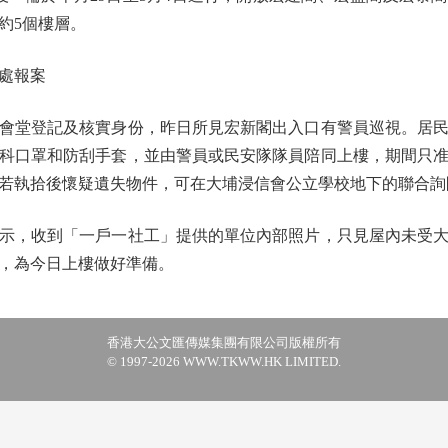
約5個樓層。
處報案
堂登記及核實身份，昨日所見宏新閣出入口有警員巡視。居民
科口罩和防刮手套，並由警員或民安隊隊員陪同上樓，期間只
若執拾後懷疑遺失物件，可在大埔浸信會公立學校地下的聯合詢
，收到「一戶一社工」提供的單位內部照片，只見屋內未受大
，為今日上樓做好準備。
香港大公文匯傳媒集團有限公司版權所有
© 1997-2026 WWW.TKWW.HK LIMITED.